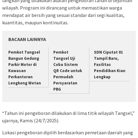
langkah yang dilakukan adalah pengeboran tanah di sejumlah
wilayah. Program ini dirancang untuk memastikan warga
mendapat air bersih yang sesuai standar dari segi kualitas,
kuantitas, maupun kontinuitas.
BACAAN LAINNYA
Pemkot Tangsel
Pemkot
SDN Ciputat 01
Bangun Gedung
Tangsel Uji
Tampil Baru,
Parkir Motor di
Coba Sistem
Fasilitas
Kawasan
QR Code untuk
Pendidikan Kian
Perkantoran
Permudah
Lengkap
Lengkong Wetan
Persyaratan
PBG
“Tahun ini pengeboran dilakukan di lima titik wilayah Tangsel,”
ujarnya, Kamis (24/7/2025).
Lokasi pengeboran dipilih berdasarkan pemetaan daerah yang