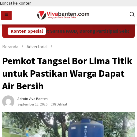
Loncat ke konten
Tangsel Perkuat Sarana PAUD, Dorong Partisipasi Sekolah Meni
Konten Spesial
Beranda
Advertorial
Pemkot Tangsel Bor Lima Titik
untuk Pastikan Warga Dapat
Air Bersih
Admin Viva Banten
September 13, 2025
538 Dilihat