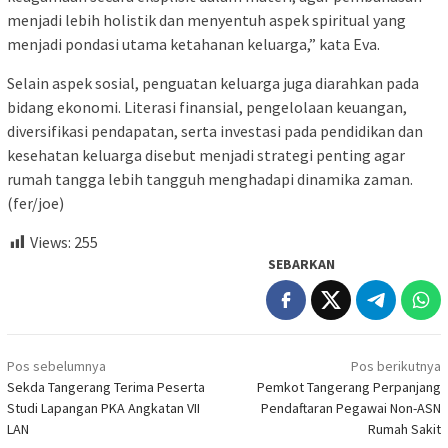
menjadi lebih holistik dan menyentuh aspek spiritual yang
menjadi pondasi utama ketahanan keluarga,” kata Eva.
Selain aspek sosial, penguatan keluarga juga diarahkan pada
bidang ekonomi. Literasi finansial, pengelolaan keuangan,
diversifikasi pendapatan, serta investasi pada pendidikan dan
kesehatan keluarga disebut menjadi strategi penting agar
rumah tangga lebih tangguh menghadapi dinamika zaman.
(fer/joe)
Views:
255
SEBARKAN
Navigasi
Pos sebelumnya
Pos berikutnya
pos
Sekda Tangerang Terima Peserta
Pemkot Tangerang Perpanjang
Studi Lapangan PKA Angkatan VII
Pendaftaran Pegawai Non-ASN
LAN
Rumah Sakit