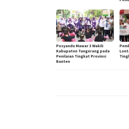
Posyandu Mawar 3 Wakili
Pemk
Kabupaten Tangerang pada
Lont
Penilaian Tingkat Provinsi
Ting
Banten