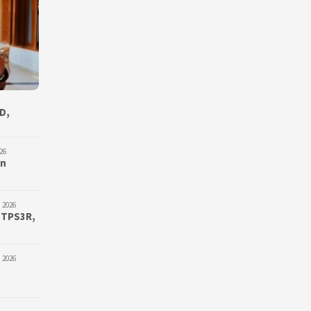
D,
26
an
 2026
 TPS3R,
 2026