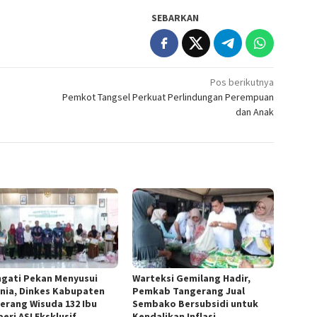
SEBARKAN
Pos berikutnya
Pemkot Tangsel Perkuat Perlindungan Perempuan
dan Anak
ngati Pekan Menyusui
Warteksi Gemilang Hadir,
nia, Dinkes Kabupaten
Pemkab Tangerang Jual
erang Wisuda 132 Ibu
Sembako Bersubsidi untuk
eri ASI Eksklusif
Kendalikan Inflasi