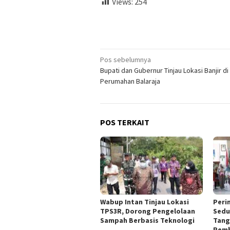
Views:
254
Navigasi
Pos sebelumnya
Bupati dan Gubernur Tinjau Lokasi Banjir di
pos
Perumahan Balaraja
POS TERKAIT
Wabup Intan Tinjau Lokasi
Peri
TPS3R, Dorong Pengelolaan
Sedu
Sampah Berbasis Teknologi
Tang
Pemb