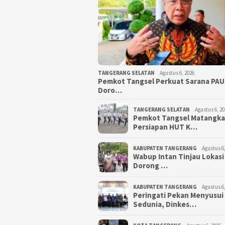
TANGERANG SELATAN
Agustus 6, 2026
Pemkot Tangsel Perkuat Sarana PAU
Doro…
TANGERANG SELATAN
Agustus 6, 20
Pemkot Tangsel Matangk
Persiapan HUT K…
KABUPATEN TANGERANG
Agustus 6,
Wabup Intan Tinjau Lokasi
Dorong …
KABUPATEN TANGERANG
Agustus 6,
Peringati Pekan Menyusui
Sedunia, Dinkes…