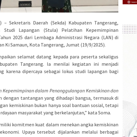
 – Sekretaris Daerah (Sekda) Kabupaten Tangerang,
 Studi Lapangan (Stula) Pelatihan Kepemimpinan
Tahun 2025 dari Lembaga Administrasi Negara (LAN) di
an Ki Samaun, Kota Tangerang, Jumat (19/9/2025).
ikan selamat datang kepada para peserta sekaligus
aten Tangerang. Ia menilai kegiatan ini menjadi
 karena dipercaya sebagai lokus studi lapangan bagi
n Kepemimpinan dalam Penanggulangan Kemiskinan dan
an dengan tantangan yang dihadapi bangsa, termasuk di
an kemiskinan bukan hanya soal bantuan sosial, tetapi
dayaan masyarakat yang berkelanjutan,” kata Soma.
iliki komitmen kuat dalam menekan angka kemiskinan
ekonomi. Upaya tersebut dijalankan melalui berbagai