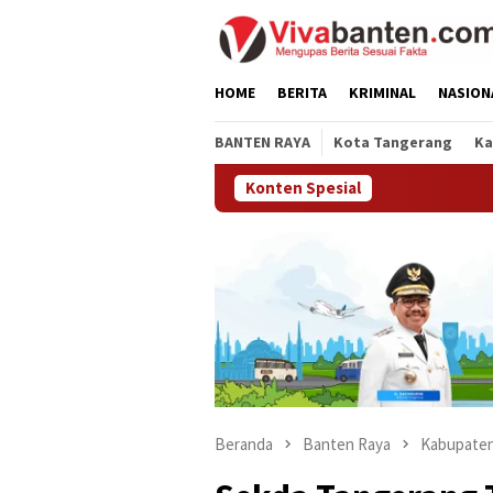
Loncat
ke
konten
HOME
BERITA
KRIMINAL
NASION
BANTEN RAYA
Kota Tangerang
Ka
Konten Spesial
Pemko
Beranda
Banten Raya
Kabupaten