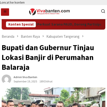
Loncat ke konten
Pemkot Tangsel Perkuat Sarana PAUD, Dorong Partisipasi Seko
Konten Spesial
Beranda
Banten Raya
Kabupaten Tangerang
Bupati dan Gubernur Tinjau
Lokasi Banjir di Perumahan
Balaraja
Admin Viva Banten
September 19, 2025
189 Dilihat