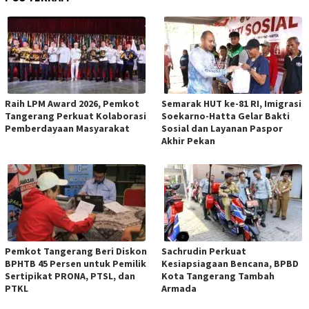
Raih LPM Award 2026, Pemkot
Semarak HUT ke-81 RI, Imigrasi
Tangerang Perkuat Kolaborasi
Soekarno-Hatta Gelar Bakti
Pemberdayaan Masyarakat
Sosial dan Layanan Paspor
Akhir Pekan
Pemkot Tangerang Beri Diskon
Sachrudin Perkuat
BPHTB 45 Persen untuk Pemilik
Kesiapsiagaan Bencana, BPBD
Sertipikat PRONA, PTSL, dan
Kota Tangerang Tambah
PTKL
Armada