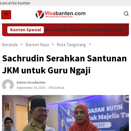
Loncat ke konten
Konten Spesial
Raih LPM Award 2026, Pemkot Tangerang Perkuat Kolabo
Beranda
Banten Raya
Kota Tangerang
Sachrudin Serahkan Santunan
JKM untuk Guru Ngaji
Admin Viva Banten
September 24, 2025
395 Dilihat