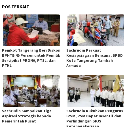
POS TERKAIT
Pemkot Tangerang Beri Diskon
Sachrudin Perkuat
BPHTB 45 Persen untuk Pemilik
Kesiapsiagaan Bencana, BPBD
Sertipikat PRONA, PTSL, dan
Kota Tangerang Tambah
PTKL
Armada
Sachrudin Sampaikan Tiga
Sachrudin Kukuhkan Pengurus
Aspirasi Strategis kepada
IPSM, PSM Dapat Insentif dan
Pemerintah Pusat
Perlindungan BPJS
Ketenagakerjaan