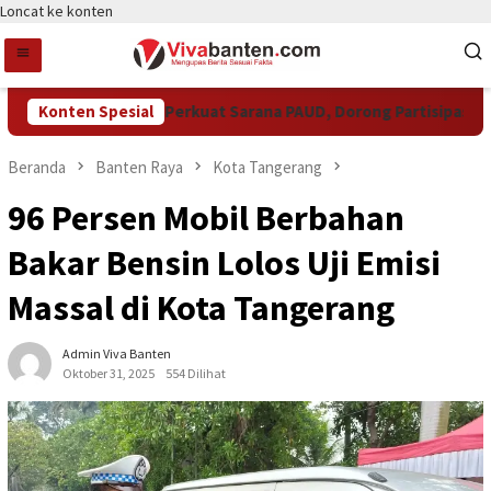
Loncat ke konten
Pemkot Tangsel Perkuat Sarana PAUD, Dorong Partisipasi Sekol
Konten Spesial
Beranda
Banten Raya
Kota Tangerang
96 Persen Mobil Berbahan
Bakar Bensin Lolos Uji Emisi
Massal di Kota Tangerang
Admin Viva Banten
Oktober 31, 2025
554 Dilihat