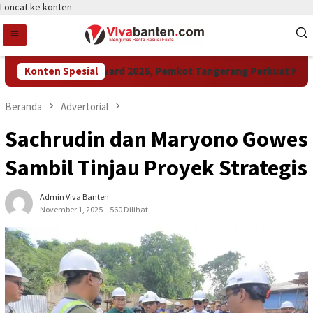
Loncat ke konten
Konten Spesial
Raih LPM Award 2026, Pemkot Tangerang Perkuat Kolabor
Beranda
Advertorial
Sachrudin dan Maryono Gowes
Sambil Tinjau Proyek Strategis
Admin Viva Banten
November 1, 2025
560 Dilihat