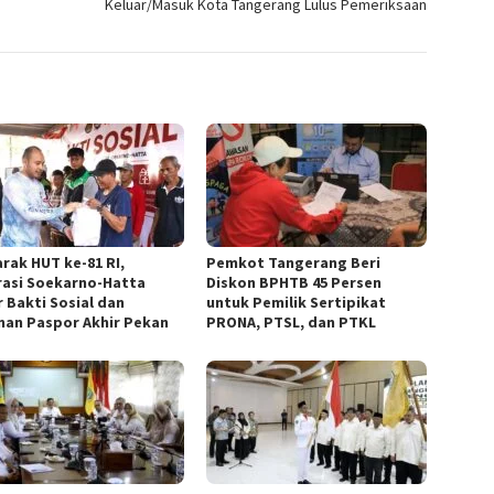
Keluar/Masuk Kota Tangerang Lulus Pemeriksaan
rak HUT ke-81 RI,
Pemkot Tangerang Beri
rasi Soekarno-Hatta
Diskon BPHTB 45 Persen
r Bakti Sosial dan
untuk Pemilik Sertipikat
nan Paspor Akhir Pekan
PRONA, PTSL, dan PTKL