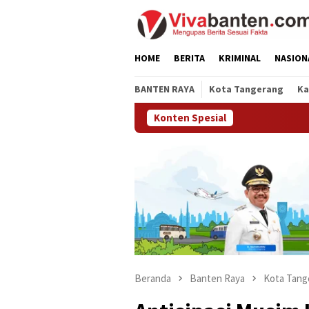
Loncat
ke
konten
HOME
BERITA
KRIMINAL
NASION
BANTEN RAYA
Kota Tangerang
Ka
Konten Spesial
Beranda
Banten Raya
Kota Tang