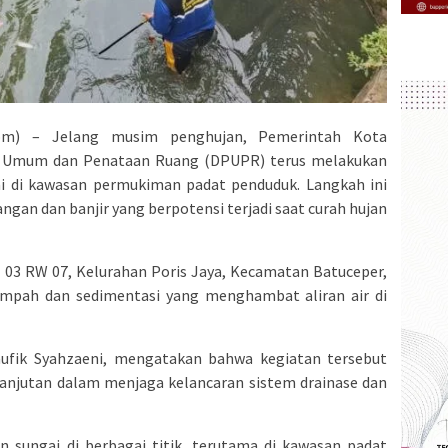
om) – Jelang musim penghujan, Pemerintah Kota
n Umum dan Penataan Ruang (DPUPR) terus melakukan
i di kawasan permukiman padat penduduk. Langkah ini
ngan dan banjir yang berpotensi terjadi saat curah hujan
T 03 RW 07, Kelurahan Poris Jaya, Kecamatan Batuceper,
mpah dan sedimentasi yang menghambat aliran air di
fik Syahzaeni, mengatakan bahwa kegiatan tersebut
lanjutan dalam menjaga kelancaran sistem drainase dan
 sungai di berbagai titik, terutama di kawasan padat