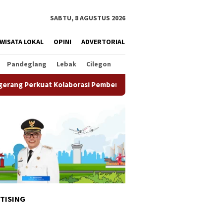
SABTU, 8 AGUSTUS 2026
WISATA LOKAL
OPINI
ADVERTORIAL
Pandeglang
Lebak
Cilegon
olaborasi Pemberdayaan Masyarakat
Semarak HUT ke-81 RI
TISING