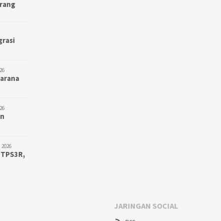
erang
grasi
26
Sarana
26
an
 2026
 TPS3R,
JARINGAN SOCIAL