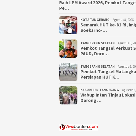
Raih LPM Award 2026, Pemkot Tang
Pe…
KOTA TANGERANG
Agustus 8, 2026
Semarak HUT ke-81 RI, Imi
Soekarno-…
TANGERANG SELATAN
Agustus 6, 20
Pemkot Tangsel Perkuat 
PAUD, Doro…
TANGERANG SELATAN
Agustus 6, 20
Pemkot Tangsel Matangk
Persiapan HUT K…
KABUPATEN TANGERANG
Agustus 6,
Wabup Intan Tinjau Lokasi
Dorong …