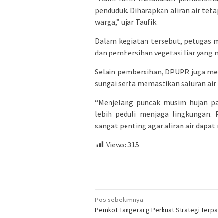
penduduk. Diharapkan aliran air tet
warga,” ujar Taufik.
Dalam kegiatan tersebut, petugas
dan pembersihan vegetasi liar yang 
Selain pembersihan, DPUPR juga m
sungai serta memastikan saluran air 
“Menjelang puncak musim hujan p
lebih peduli menjaga lingkungan.
sangat penting agar aliran air dapat
Views:
315
Navigasi
Pos sebelumnya
Pemkot Tangerang Perkuat Strategi Terp
pos