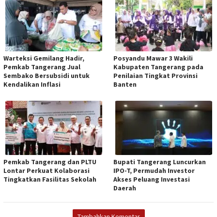
Warteksi Gemilang Hadir,
Posyandu Mawar 3 Wakili
Pemkab Tangerang Jual
Kabupaten Tangerang pada
Sembako Bersubsidi untuk
Penilaian Tingkat Provinsi
Kendalikan Inflasi
Banten
Pemkab Tangerang dan PLTU
Bupati Tangerang Luncurkan
Lontar Perkuat Kolaborasi
IPO-T, Permudah Investor
Tingkatkan Fasilitas Sekolah
Akses Peluang Investasi
Daerah
Tambahkan Komentar