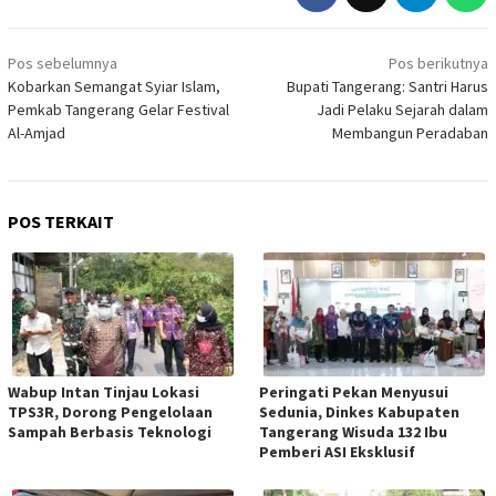
Navigasi
Pos sebelumnya
Pos berikutnya
pos
Kobarkan Semangat Syiar Islam,
Bupati Tangerang: Santri Harus
Pemkab Tangerang Gelar Festival
Jadi Pelaku Sejarah dalam
Al-Amjad
Membangun Peradaban
POS TERKAIT
Wabup Intan Tinjau Lokasi
Peringati Pekan Menyusui
TPS3R, Dorong Pengelolaan
Sedunia, Dinkes Kabupaten
Sampah Berbasis Teknologi
Tangerang Wisuda 132 Ibu
Pemberi ASI Eksklusif