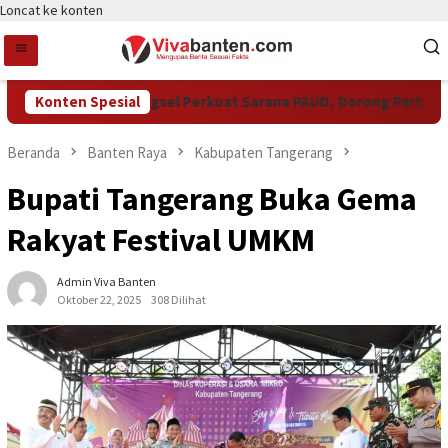
Loncat ke konten
Pemkot Tangsel Perkuat Sarana PAUD, Dorong Partisipasi S
Konten Spesial
Beranda
Banten Raya
Kabupaten Tangerang
Bupati Tangerang Buka Gema
Rakyat Festival UMKM
Admin Viva Banten
Oktober 22, 2025
308 Dilihat