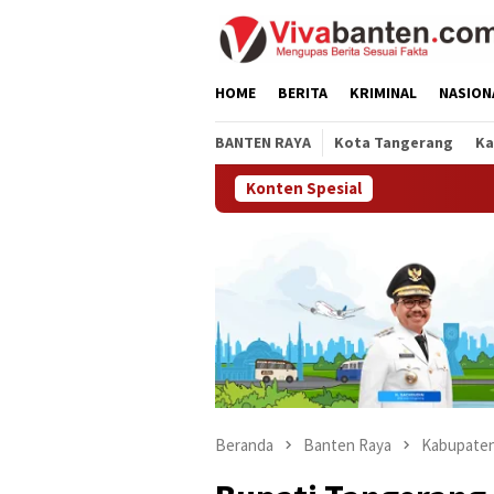
Loncat
ke
konten
HOME
BERITA
KRIMINAL
NASION
BANTEN RAYA
Kota Tangerang
Ka
Konten Spesial
Beranda
Banten Raya
Kabupaten