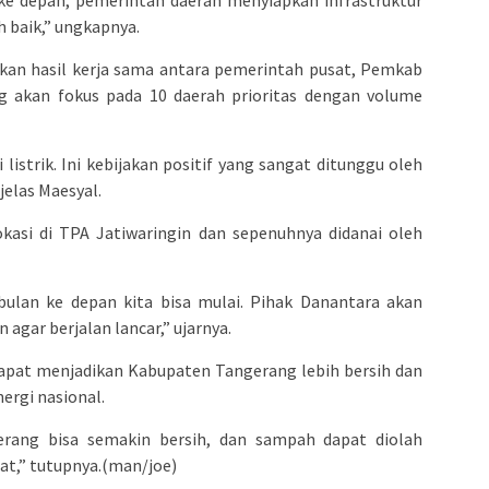
 ke depan, pemerintah daerah menyiapkan infrastruktur
 baik,” ungkapnya.
akan hasil kerja sama antara pemerintah pusat, Pemkab
g akan fokus pada 10 daerah prioritas dengan volume
listrik. Ini kebijakan positif yang sangat ditunggu oleh
jelas Maesyal.
okasi di TPA Jatiwaringin dan sepenuhnya didanai oleh
ulan ke depan kita bisa mulai. Pihak Danantara akan
agar berjalan lancar,” ujarnya.
dapat menjadikan Kabupaten Tangerang lebih bersih dan
ergi nasional.
ang bisa semakin bersih, dan sampah dapat diolah
aat,” tutupnya.(man/joe)