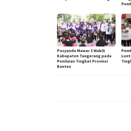
Pemb
Posyandu Mawar 3 Wakili
Pemk
Kabupaten Tangerang pada
Lont
Penilaian Tingkat Provinsi
Ting
Banten