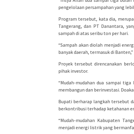
“Insya Allah dua sampai tiga bulan
pengelolaan persampahan yang lebih
Program tersebut, kata dia, merup
Tangerang, dan PT Danantara, yan
sampah di atas seribu ton per hari.
“Sampah akan diolah menjadi energi 
banyak daerah, termasuk di Banten,” 
Proyek tersebut direncanakan berl
pihak investor.
“Mudah-mudahan dua sampai tiga b
membangun dan berinvestasi. Doakan 
Bupati berharap langkah tersebut 
berkontribusi terhadap ketahanan en
“Mudah-mudahan Kabupaten Tanger
menjadi energi listrik yang bermanf