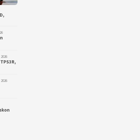
D,
26
an
 2026
 TPS3R,
 2026
iskon