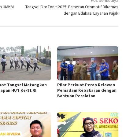
Pos berikutnya
an UMKM
Tangsel OtoZone 2025: Pameran Otomotif Dikemas
dengan Edukasi Layanan Pajak
ot Tangsel Matangkan
Pilar Perkuat Peran Relawan
iapan HUT Ke-81 RI
Pemadam Kebakaran dengan
Bantuan Peralatan