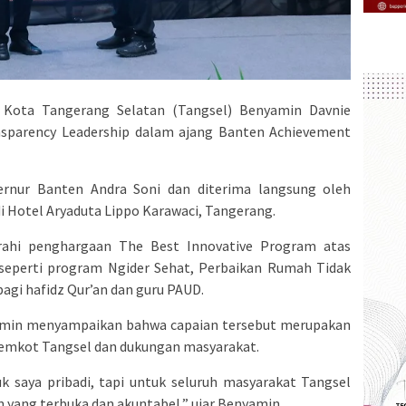
 Kota Tangerang Selatan (Tangsel) Benyamin Davnie
sparency Leadership dalam ajang Banten Achievement
rnur Banten Andra Soni dan diterima langsung oleh
i Hotel Aryaduta Lippo Karawaci, Tangerang.
erahi penghargaan The Best Innovative Program atas
, seperti program Ngider Sehat, Perbaikan Rumah Tidak
bagi hafidz Qur’an dan guru PAUD.
min menyampaikan bahwa capaian tersebut merupakan
 Pemkot Tangsel dan dukungan masyarakat.
k saya pribadi, tapi untuk seluruh masyarakat Tangsel
yang terbuka dan akuntabel,” ujar Benyamin.