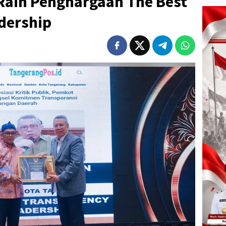
Raih Penghargaan The Best
dership