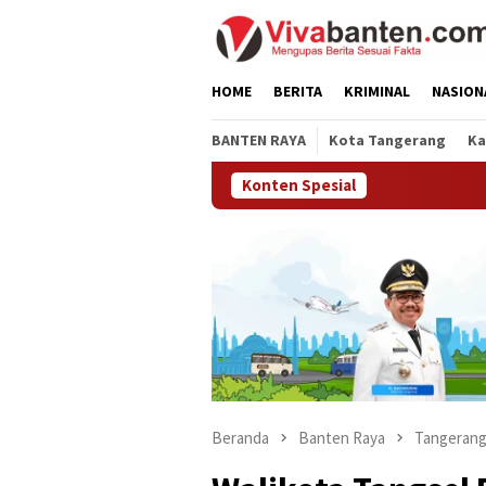
Loncat
ke
konten
HOME
BERITA
KRIMINAL
NASION
BANTEN RAYA
Kota Tangerang
Ka
Konten Spesial
Beranda
Banten Raya
Tangerang