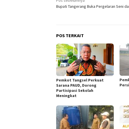
Navigasi
Pos sebelumnya
Bupati Tangerang Buka Pergelaran Seni d
pos
POS TERKAIT
Pemk
Pemkot Tangsel Perkuat
Pers
Sarana PAUD, Dorong
Partisipasi Sekolah
Meningkat