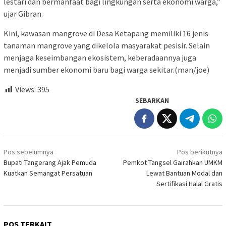
lestari dan bermanfaat bagi lingkungan serta ekonomi warga,”
ujar Gibran.
Kini, kawasan mangrove di Desa Ketapang memiliki 16 jenis
tanaman mangrove yang dikelola masyarakat pesisir. Selain
menjaga keseimbangan ekosistem, keberadaannya juga
menjadi sumber ekonomi baru bagi warga sekitar.(man/joe)
Views:
395
SEBARKAN
Navigasi
Pos sebelumnya
Pos berikutnya
pos
Bupati Tangerang Ajak Pemuda
Pemkot Tangsel Gairahkan UMKM
Kuatkan Semangat Persatuan
Lewat Bantuan Modal dan
Sertifikasi Halal Gratis
POS TERKAIT