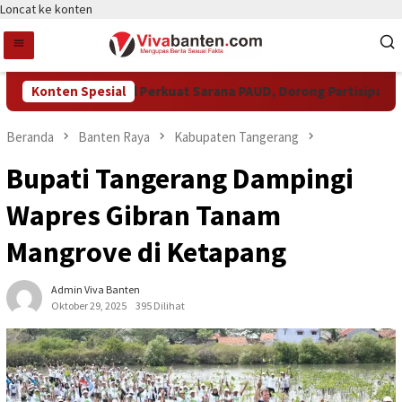
Loncat ke konten
Pemkot Tangsel Perkuat Sarana PAUD, Dorong Partisipasi Sekol
Konten Spesial
Beranda
Banten Raya
Kabupaten Tangerang
Bupati Tangerang Dampingi
Wapres Gibran Tanam
Mangrove di Ketapang
Admin Viva Banten
Oktober 29, 2025
395 Dilihat