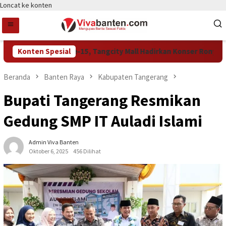
Loncat ke konten
Rayakan HUT Ke-15, Tangcity Mall Hadirkan Konser Rony Paruli
Konten Spesial
Beranda
Banten Raya
Kabupaten Tangerang
Bupati Tangerang Resmikan
Gedung SMP IT Auladi Islami
Admin Viva Banten
Oktober 6, 2025
456 Dilihat