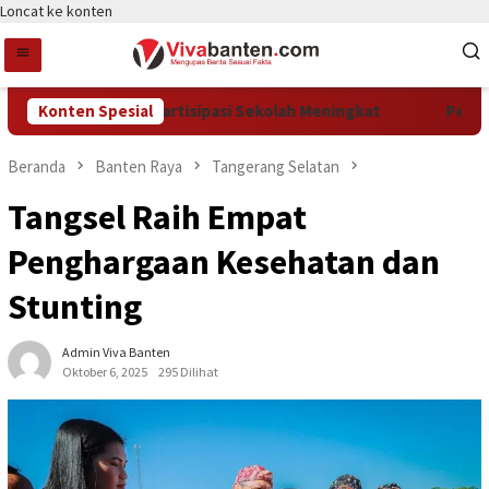
Loncat ke konten
 PAUD, Dorong Partisipasi Sekolah Meningkat
Konten Spesial
Pemkot Ta
Beranda
Banten Raya
Tangerang Selatan
Tangsel Raih Empat
Penghargaan Kesehatan dan
Stunting
Admin Viva Banten
Oktober 6, 2025
295 Dilihat