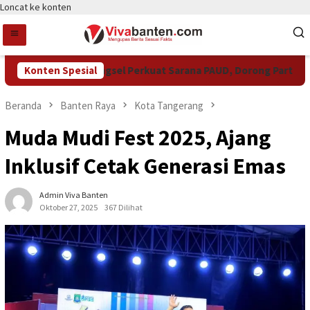
Loncat ke konten
Konten Spesial
Pemkot Tangsel Perkuat Sarana PAUD, Dorong Partisipasi 
Beranda
Banten Raya
Kota Tangerang
Muda Mudi Fest 2025, Ajang
Inklusif Cetak Generasi Emas
Admin Viva Banten
Oktober 27, 2025
367 Dilihat