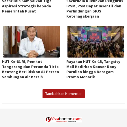
Sachrudin Sampaikan Tiga
Sachrudin Kukuhkan Pengurus
Aspirasi Strategis kepada
IPSM, PSM Dapat Insentif dan
Pemerintah Pusat
Perlindungan BPJS
Ketenagakerjaan
HUT Ke-81 RI, Pemkot
Rayakan HUT Ke-15, Tangcity
Tangerang dan Perumda Tirta
Mall Hadirkan Konser Rony
Benteng Beri Diskon 81 Persen
Parulian hingga Beragam
Sambungan Air Bersih
Promo Menarik
Tambahkan Komentar