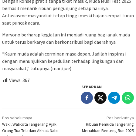
Dengan konsep gratis tanpa tiket masuk, Muda Mudi Fest 2025
berhasil menarik ribuan pengunjung setiap harinya.
Antusiasme masyarakat tetap tinggi meski hujan sempat turun
saat puncak acara.
Maryono berharap kegiatan ini menjadi ruang bagi anak muda
untuk terus berkarya dan berkontribusi bagi daerahnya.
“Kaum muda adalah cerminan masa depan. Jadilah inspirasi
dengan menunjukkan kepedulian terhadap lingkungan dan
masyarakat,” tutupnya.(man/joe)
Views:
367
SEBARKAN
Navigasi
Pos sebelumnya
Pos berikutnya
pos
Wakil Walikota Tangerang Ajak
Ribuan Pemuda Tangerang
Orang Tua Teladani Akhlak Nabi
Meriahkan Benteng Run 2025