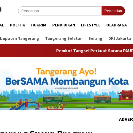
Pencarian
AL
POLITIK
HUKRIM
PENDIDIKAN
LIFESTYLE
OLAHRAGA
bupaten Tangerang
Tangerang Selatan
Serang
DKI Jakarta
Pemkot Tangsel Perkuat Sarana PAUD, Dorong Partisipasi Se
ADVER