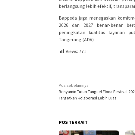
berlangsung lebih efektif, transpara
Bappeda juga menegaskan komitm
2026 dan 2027 benar-benar bero
peningkatan kualitas layanan p
Tangerang.(ADV)
Views:
771
Navigasi
Pos sebelumnya
Benyamin Tutup Tangsel Flona Festival 202
pos
Targetkan Kolaborasi Lebih Luas
POS TERKAIT