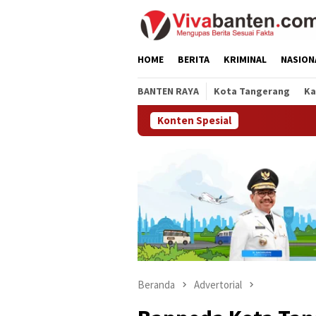
Loncat
ke
konten
HOME
BERITA
KRIMINAL
NASION
BANTEN RAYA
Kota Tangerang
Ka
Konten Spesial
Beranda
Advertorial