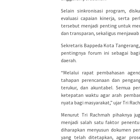
Selain sinkronisasi program, dis
evaluasi capaian kinerja, serta p
tersebut menjadi penting untuk mem
dan transparan, sekaligus menjawab
Sekretaris Bappeda Kota Tangerang,
pentingnya forum ini sebagai bag
daerah.
“Melalui rapat pembahasan agen
tahapan perencanaan dan pengangg
terukur, dan akuntabel. Semua pe
ketepatan waktu agar arah pemba
nyata bagi masyarakat,” ujar Tri Rac
Menurut Tri Rachmah pihaknya ju
menjadi salah satu faktor penent
diharapkan menyusun dokumen pere
yang telah ditetapkan, agar pro