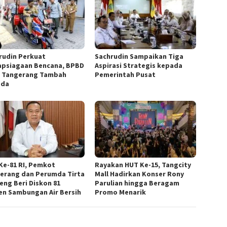
rudin Perkuat
Sachrudin Sampaikan Tiga
apsiagaan Bencana, BPBD
Aspirasi Strategis kepada
 Tangerang Tambah
Pemerintah Pusat
ada
Ke-81 RI, Pemkot
Rayakan HUT Ke-15, Tangcity
erang dan Perumda Tirta
Mall Hadirkan Konser Rony
eng Beri Diskon 81
Parulian hingga Beragam
en Sambungan Air Bersih
Promo Menarik