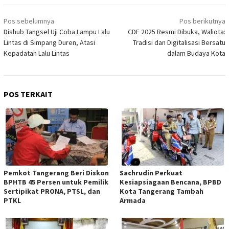
Navigasi
Pos sebelumnya
Pos berikutnya
pos
Dishub Tangsel Uji Coba Lampu Lalu
CDF 2025 Resmi Dibuka, Waliota:
Lintas di Simpang Duren, Atasi
Tradisi dan Digitalisasi Bersatu
Kepadatan Lalu Lintas
dalam Budaya Kota
POS TERKAIT
Pemkot Tangerang Beri Diskon
Sachrudin Perkuat
BPHTB 45 Persen untuk Pemilik
Kesiapsiagaan Bencana, BPBD
Sertipikat PRONA, PTSL, dan
Kota Tangerang Tambah
PTKL
Armada