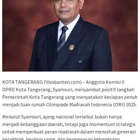
KOTA TANGERANG (Vivabanten.com) – Anggota Komisi II
DPRD Kota Tangerang, Syamsuri, menyambut positif langkah
Pemerintah Kota Tangerang yang menyatakan kesiapan penuh
menjadi tuan rumah Olimpiade Madrasah Indonesia (OMI) 2025.
Menurut Syamsuri, ajang nasional tersebut bukan hanya
menjadi kebanggaan daerah, tetapi juga momentum strategis
untuk memperkuat peran madrasah dalam mencetak generasi
berakhlak, berdaya saing, dan berwawasan kebangsaan.