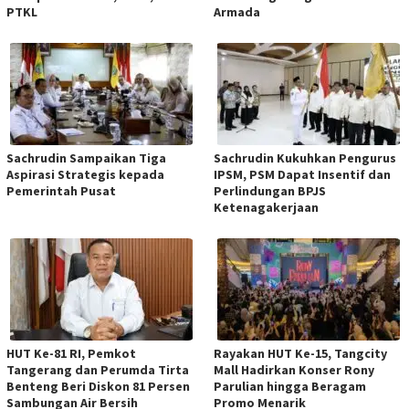
PTKL
Armada
Sachrudin Sampaikan Tiga
Sachrudin Kukuhkan Pengurus
Aspirasi Strategis kepada
IPSM, PSM Dapat Insentif dan
Pemerintah Pusat
Perlindungan BPJS
Ketenagakerjaan
HUT Ke-81 RI, Pemkot
Rayakan HUT Ke-15, Tangcity
Tangerang dan Perumda Tirta
Mall Hadirkan Konser Rony
Benteng Beri Diskon 81 Persen
Parulian hingga Beragam
Sambungan Air Bersih
Promo Menarik