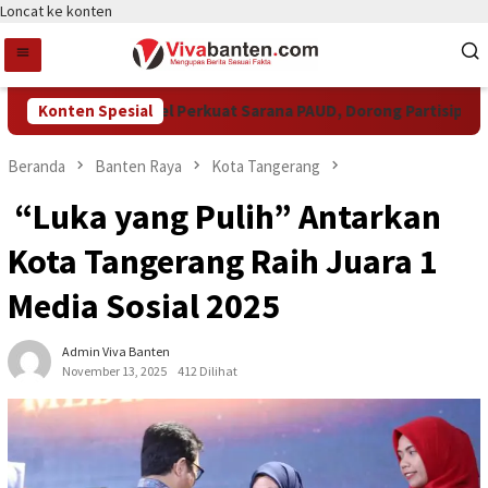
Loncat ke konten
Pemkot Tangsel Perkuat Sarana PAUD, Dorong Partisipasi Sek
Konten Spesial
Beranda
Banten Raya
Kota Tangerang
“Luka yang Pulih” Antarkan
Kota Tangerang Raih Juara 1
Media Sosial 2025
Admin Viva Banten
November 13, 2025
412 Dilihat