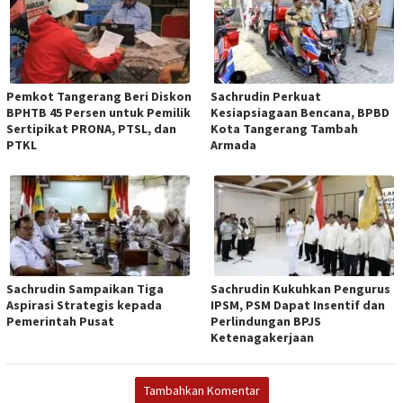
Pemkot Tangerang Beri Diskon
Sachrudin Perkuat
BPHTB 45 Persen untuk Pemilik
Kesiapsiagaan Bencana, BPBD
Sertipikat PRONA, PTSL, dan
Kota Tangerang Tambah
PTKL
Armada
Sachrudin Sampaikan Tiga
Sachrudin Kukuhkan Pengurus
Aspirasi Strategis kepada
IPSM, PSM Dapat Insentif dan
Pemerintah Pusat
Perlindungan BPJS
Ketenagakerjaan
Tambahkan Komentar