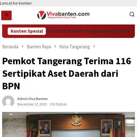
Loncat ke konten
Konten Spesial
Raih LPM Award 2026, Pemkot Tangerang Perkuat Kolabora
Beranda
Banten Raya
Kota Tangerang
Pemkot Tangerang Terima 116
Sertipikat Aset Daerah dari
BPN
Admin Viva Banten
November 12, 2025
353 Dilihat