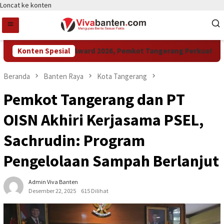
Loncat ke konten
Konten Spesial
Raih LPM Award 2026, Pemkot Tangerang Perkuat Kolabo
Beranda
Banten Raya
Kota Tangerang
Pemkot Tangerang dan PT
OISN Akhiri Kerjasama PSEL,
Sachrudin: Program
Pengelolaan Sampah Berlanjut
Admin Viva Banten
Desember 22, 2025
615 Dilihat