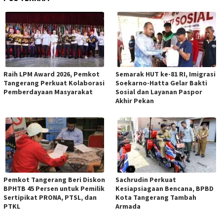
Raih LPM Award 2026, Pemkot
Semarak HUT ke-81 RI, Imigrasi
Tangerang Perkuat Kolaborasi
Soekarno-Hatta Gelar Bakti
Pemberdayaan Masyarakat
Sosial dan Layanan Paspor
Akhir Pekan
Pemkot Tangerang Beri Diskon
Sachrudin Perkuat
BPHTB 45 Persen untuk Pemilik
Kesiapsiagaan Bencana, BPBD
Sertipikat PRONA, PTSL, dan
Kota Tangerang Tambah
PTKL
Armada