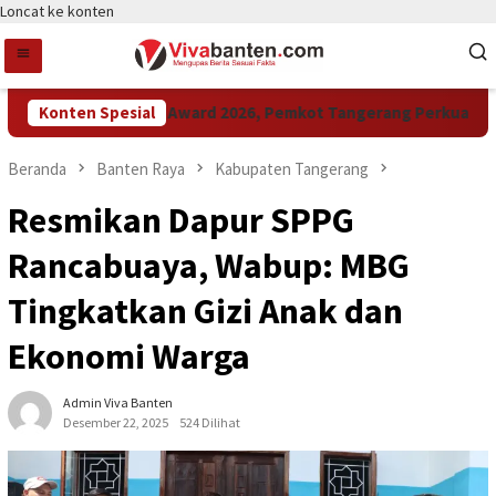
Loncat ke konten
Konten Spesial
Raih LPM Award 2026, Pemkot Tangerang Perkuat Kolab
Beranda
Banten Raya
Kabupaten Tangerang
Resmikan Dapur SPPG
Rancabuaya, Wabup: MBG
Tingkatkan Gizi Anak dan
Ekonomi Warga
Admin Viva Banten
Desember 22, 2025
524 Dilihat