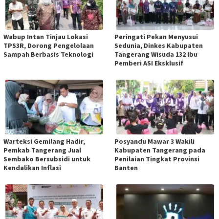
Wabup Intan Tinjau Lokasi
Peringati Pekan Menyusui
TPS3R, Dorong Pengelolaan
Sedunia, Dinkes Kabupaten
Sampah Berbasis Teknologi
Tangerang Wisuda 132 Ibu
Pemberi ASI Eksklusif
Warteksi Gemilang Hadir,
Posyandu Mawar 3 Wakili
Pemkab Tangerang Jual
Kabupaten Tangerang pada
Sembako Bersubsidi untuk
Penilaian Tingkat Provinsi
Kendalikan Inflasi
Banten