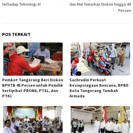
terhadap Teknologi AI
dan Mal Tawarkan Diskon hingga 40
Persen
POS TERKAIT
Pemkot Tangerang Beri Diskon
Sachrudin Perkuat
BPHTB 45 Persen untuk Pemilik
Kesiapsiagaan Bencana, BPBD
Sertipikat PRONA, PTSL, dan
Kota Tangerang Tambah
PTKL
Armada