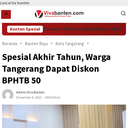
Loncat ke konten
 Tangsel Perkuat Sarana PAUD, Dorong Partisipasi Sekolah Men
Konten Spesial
Beranda
Banten Raya
Kota Tangerang
Spesial Akhir Tahun, Warga
Tangerang Dapat Diskon
BPHTB 50
Admin Viva Banten
Desember 4, 2025
344 Dilihat