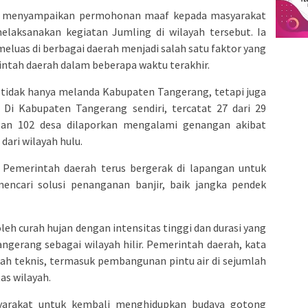
ga menyampaikan permohonan maaf kepada masyarakat
laksanakan kegiatan Jumling di wilayah tersebut. Ia
meluas di berbagai daerah menjadi salah satu faktor yang
intah daerah dalam beberapa waktu terakhir.
i tidak hanya melanda Kabupaten Tangerang, tetapi juga
. Di Kabupaten Tangerang sendiri, tercatat 27 dari 29
gan 102 desa dilaporkan mengalami genangan akibat
 dari wilayah hulu.
a. Pemerintah daerah terus bergerak di lapangan untuk
ncari solusi penanganan banjir, baik jangka pendek
u oleh curah hujan dengan intensitas tinggi dan durasi yang
ngerang sebagai wilayah hilir. Pemerintah daerah, kata
kah teknis, termasuk pembangunan pintu air di sejumlah
as wilayah.
syarakat untuk kembali menghidupkan budaya gotong