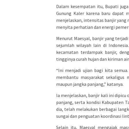
Dalam kesempatan itu, Bupati ju
Gunung Kaler karena baru dapat me
menjelaskan, intensitas banjir yang 
menyita perhatian dan energi pemer
Menurut Maesyal, banjir yang terjad
sejumlah wilayah lain di Indonesia
kecamatan terdampak banjir, den
tingginya curah hujan dan kiriman air
“Ini menjadi ujian bagi kita semu
membantu masyarakat sekaligus me
maupun jangka panjang,” katanya.
Ia menjelaskan, banjir kali ini dipic
panjang, serta kondisi Kabupaten Ta
dia, telah melakukan berbagai lang
sungai dan penguatan koordinasi lint
Selain itu, Maesyal mengajak ma