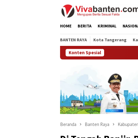
Loncat
ke
konten
HOME
BERITA
KRIMINAL
NASION
BANTEN RAYA
Kota Tangerang
Ka
Konten Spesial
Beranda
Banten Raya
Kabupaten