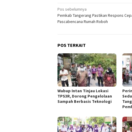
Navigasi
Pos sebelumnya
Pemkab Tangerang Pastikan Respons Cep
pos
Pascabencana Rumah Roboh
POS TERKAIT
Wabup Intan Tinjau Lokasi
Peri
TPS3R, Dorong Pengelolaan
Sedu
Sampah Berbasis Teknologi
Tang
Pemb