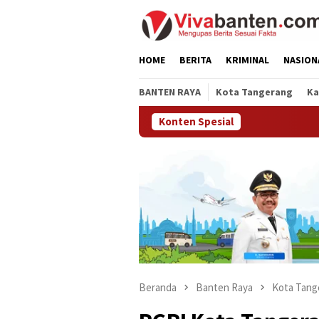
Loncat
ke
konten
HOME
BERITA
KRIMINAL
NASION
BANTEN RAYA
Kota Tangerang
Ka
Konten Spesial
Beranda
Banten Raya
Kota Tang