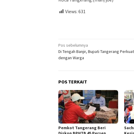
Views:
631
Navigasi
Pos sebelumnya
Di Tengah Banjir, Bupati Tangerang Perkuat
pos
dengan Warga
POS TERKAIT
Pemkot Tangerang Beri
Sach
Diskon BPHTB 45 Persen
Kesi