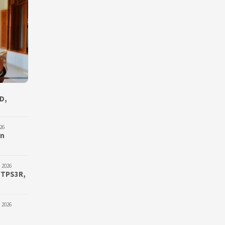
D,
26
an
 2026
 TPS3R,
 2026