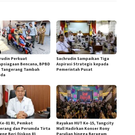
rudin Perkuat
Sachrudin Sampaikan Tiga
apsiagaan Bencana, BPBD
Aspirasi Strategis kepada
 Tangerang Tambah
Pemerintah Pusat
ada
Ke-81 RI, Pemkot
Rayakan HUT Ke-15, Tangcity
erang dan Perumda Tirta
Mall Hadirkan Konser Rony
eng Beri Diskon 81
Parulian hingga Beragam