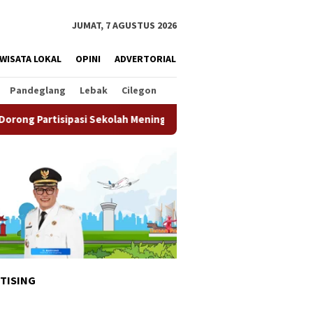
JUMAT, 7 AGUSTUS 2026
WISATA LOKAL
OPINI
ADVERTORIAL
Pandeglang
Lebak
Cilegon
Sekolah Meningkat
Pemkot Tangsel Matangkan Persiapan 
TISING