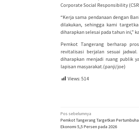
Corporate Social Responsibility (CS
“Kerja sama pendanaan dengan Bank 
dilakukan, sehingga kami targetkan
diharapkan selesai pada tahun ini,” ka
Pemkot Tangerang berharap prose
revitalisasi berjalan sesuai jadw
diharapkan menjadi ruang publik y
lapisan masyarakat.(panji/joe)
Views:
514
Navigasi
Pos sebelumnya
Pemkot Tangerang Targetkan Pertumbuha
pos
Ekonomi 5,5 Persen pada 2026