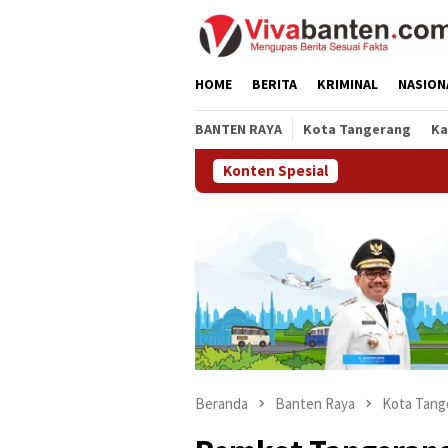
Loncat
ke
konten
HOME
BERITA
KRIMINAL
NASION
BANTEN RAYA
Kota Tangerang
Ka
Konten Spesial
Beranda
Banten Raya
Kota Tang