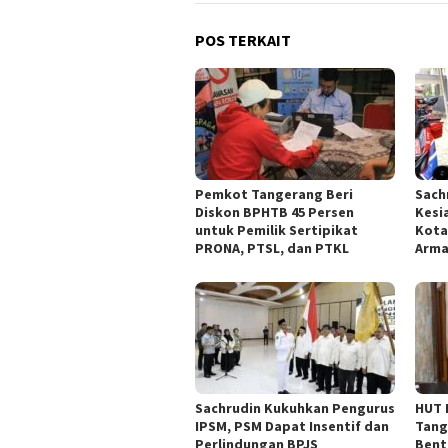
POS TERKAIT
Pemkot Tangerang Beri
Sach
Diskon BPHTB 45 Persen
Kesi
untuk Pemilik Sertipikat
Kota
PRONA, PTSL, dan PTKL
Arm
Sachrudin Kukuhkan Pengurus
HUT 
IPSM, PSM Dapat Insentif dan
Tang
Perlindungan BPJS
Bent