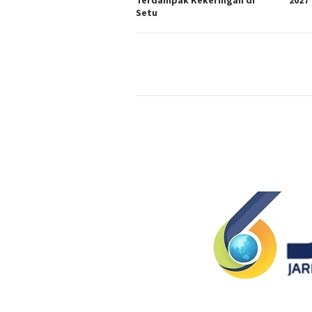
Terdampak Kekeringan di
2027
Setu