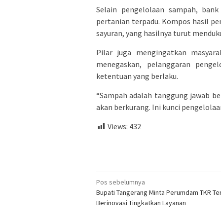
Selain pengelolaan sampah, bank 
pertanian terpadu. Kompos hasil p
sayuran, yang hasilnya turut mendu
Pilar juga mengingatkan masyar
menegaskan, pelanggaran pengel
ketentuan yang berlaku.
“Sampah adalah tanggung jawab ber
akan berkurang. Ini kunci pengelolaa
Views:
432
Navigasi
Pos sebelumnya
Bupati Tangerang Minta Perumdam TKR Te
pos
Berinovasi Tingkatkan Layanan