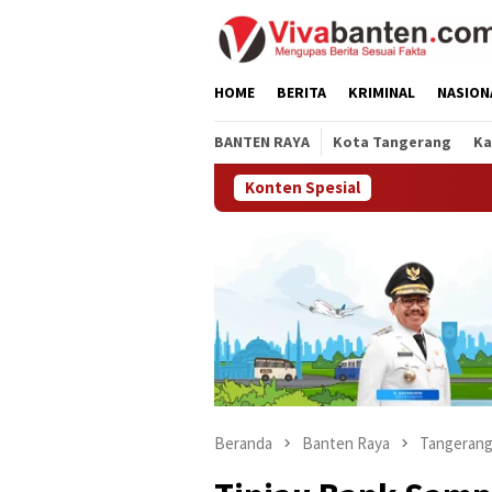
Loncat
ke
konten
HOME
BERITA
KRIMINAL
NASION
BANTEN RAYA
Kota Tangerang
Ka
Konten Spesial
Beranda
Banten Raya
Tangerang