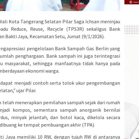
ali Kota Tangerang Selatan Pilar Saga Ichsan meninjau
du Reduce, Reuse, Recycle (TPS3R) sekaligus Bank
an Bakti Jaya, Kecamatan Setu, Jumat (9/1/2026).
engapresiasi pengelolaan Bank Sampah Gas Berlin yang
ejumlah penghargaan. Bank sampah ini juga terintegrasi
u masyarakat, sehingga manfaatnya tidak hanya pada
emberdayaan ekonomi warga.
an dapat menjadi contoh serta tolok ukur pengembangan
atan,” ujar Pilar.
in telah menerapkan pemilahan sampah sejak dari rumah
njadi kompos, sementara sampah anorganik bernilai
rdus, minyak jelantah, dan botol kaca, dikelola secara
 dibuang ke tempat pembuangan akhir (TPA).
i Jaya memiliki 10 RW, dengan tujuh RW di antaranya