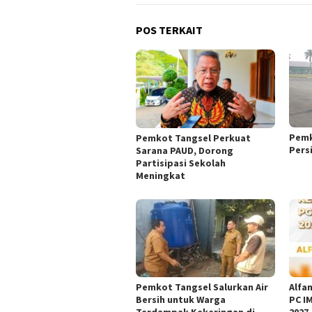
POS TERKAIT
Pemk
Pemkot Tangsel Perkuat
Pers
Sarana PAUD, Dorong
Partisipasi Sekolah
Meningkat
Pemkot Tangsel Salurkan Air
Alfan
Bersih untuk Warga
PC I