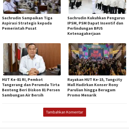
Sachrudin Sampaikan Tiga
Sachrudin Kukuhkan Pengurus
Aspirasi Strategis kepada
IPSM, PSM Dapat Insentif dan
Pemerintah Pusat
Perlindungan BPJS
Ketenagakerjaan
HUT Ke-81 RI, Pemkot
Rayakan HUT Ke-15, Tangcity
Tangerang dan Perumda Tirta
Mall Hadirkan Konser Rony
Benteng Beri Diskon 81 Persen
Parulian hingga Beragam
Sambungan Air Bersih
Promo Menarik
Tambahkan Komentar