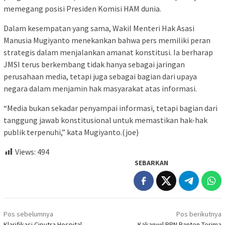
memegang posisi Presiden Komisi HAM dunia.
Dalam kesempatan yang sama, Wakil Menteri Hak Asasi
Manusia Mugiyanto menekankan bahwa pers memiliki peran
strategis dalam menjalankan amanat konstitusi. Ia berharap
JMSI terus berkembang tidak hanya sebagai jaringan
perusahaan media, tetapi juga sebagai bagian dari upaya
negara dalam menjamin hak masyarakat atas informasi.
“Media bukan sekadar penyampai informasi, tetapi bagian dari
tanggung jawab konstitusional untuk memastikan hak-hak
publik terpenuhi,” kata Mugiyanto.(joe)
Views:
494
SEBARKAN
Navigasi
Pos sebelumnya
Pos berikutnya
pos
Klarifikasi Ciputra Hospital
Kakanwil BPN Banten Terima