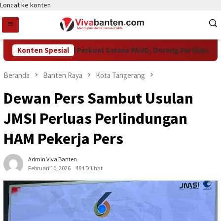
Loncat ke konten
Pemkot Tangsel Perkuat Sarana PAUD, Dorong Partisipasi Seko
Konten Spesial
Beranda
Banten Raya
Kota Tangerang
Dewan Pers Sambut Usulan
JMSI Perluas Perlindungan
HAM Pekerja Pers
Admin Viva Banten
Februari 10, 2026
494 Dilihat