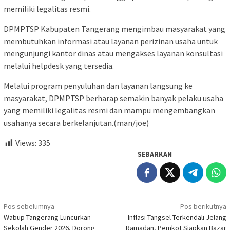
memiliki legalitas resmi.
DPMPTSP Kabupaten Tangerang mengimbau masyarakat yang
membutuhkan informasi atau layanan perizinan usaha untuk
mengunjungi kantor dinas atau mengakses layanan konsultasi
melalui helpdesk yang tersedia.
Melalui program penyuluhan dan layanan langsung ke
masyarakat, DPMPTSP berharap semakin banyak pelaku usaha
yang memiliki legalitas resmi dan mampu mengembangkan
usahanya secara berkelanjutan.(man/joe)
Views:
335
SEBARKAN
Navigasi
Pos sebelumnya
Pos berikutnya
pos
Wabup Tangerang Luncurkan
Inflasi Tangsel Terkendali Jelang
Sekolah Gender 2026, Dorong
Ramadan, Pemkot Siapkan Bazar