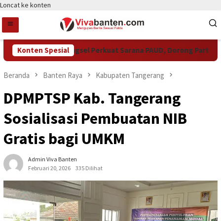
Loncat ke konten
Konten Spesial
Pemkot Tangsel Perkuat Sarana PAUD, Dorong Partisipasi 
Beranda
Banten Raya
Kabupaten Tangerang
DPMPTSP Kab. Tangerang
Sosialisasi Pembuatan NIB
Gratis bagi UMKM
Admin Viva Banten
Februari 20, 2026
335 Dilihat