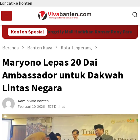
Loncat ke konten
kan HUT Ke-15, Tangcity Mall Hadirkan Konser Rony Parulian hi
Konten Spesial
Beranda
Banten Raya
Kota Tangerang
Maryono Lepas 20 Dai
Ambassador untuk Dakwah
Lintas Negara
Admin Viva Banten
Februari 10, 2026
527 Dilihat