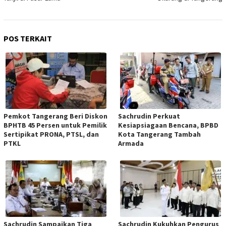
POS TERKAIT
Pemkot Tangerang Beri Diskon
Sachrudin Perkuat
BPHTB 45 Persen untuk Pemilik
Kesiapsiagaan Bencana, BPBD
Sertipikat PRONA, PTSL, dan
Kota Tangerang Tambah
PTKL
Armada
Sachrudin Sampaikan Tiga
Sachrudin Kukuhkan Pengurus