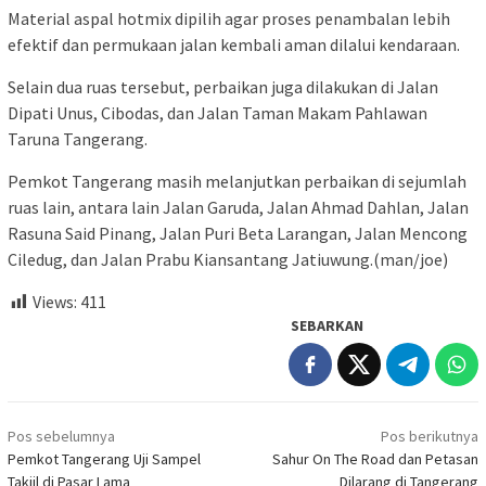
Material aspal hotmix dipilih agar proses penambalan lebih
efektif dan permukaan jalan kembali aman dilalui kendaraan.
Selain dua ruas tersebut, perbaikan juga dilakukan di Jalan
Dipati Unus, Cibodas, dan Jalan Taman Makam Pahlawan
Taruna Tangerang.
Pemkot Tangerang masih melanjutkan perbaikan di sejumlah
ruas lain, antara lain Jalan Garuda, Jalan Ahmad Dahlan, Jalan
Rasuna Said Pinang, Jalan Puri Beta Larangan, Jalan Mencong
Ciledug, dan Jalan Prabu Kiansantang Jatiuwung.(man/joe)
Views:
411
SEBARKAN
Navigasi
Pos sebelumnya
Pos berikutnya
pos
Pemkot Tangerang Uji Sampel
Sahur On The Road dan Petasan
Takjil di Pasar Lama
Dilarang di Tangerang