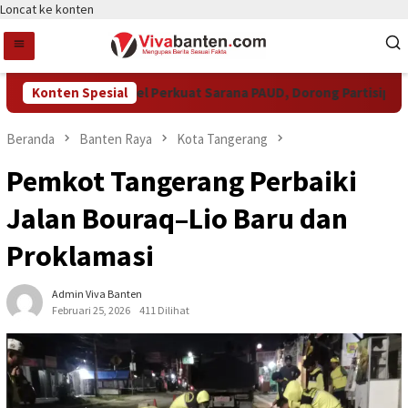
Loncat ke konten
Pemkot Tangsel Perkuat Sarana PAUD, Dorong Partisipasi Se
Konten Spesial
Beranda
Banten Raya
Kota Tangerang
Pemkot Tangerang Perbaiki
Jalan Bouraq–Lio Baru dan
Proklamasi
Admin Viva Banten
Februari 25, 2026
411 Dilihat