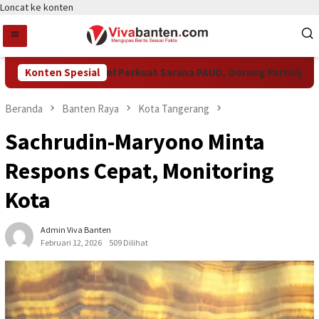
Loncat ke konten
Pemkot Tangsel Perkuat Sarana PAUD, Dorong Partisipasi Sek
Konten Spesial
Beranda
Banten Raya
Kota Tangerang
Sachrudin-Maryono Minta
Respons Cepat, Monitoring
Kota
Admin Viva Banten
Februari 12, 2026
509 Dilihat