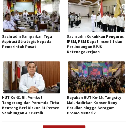
Sachrudin Sampaikan Tiga
Sachrudin Kukuhkan Pengurus
Aspirasi Strategis kepada
IPSM, PSM Dapat Insentif dan
Pemerintah Pusat
Perlindungan BPJS
Ketenagakerjaan
HUT Ke-81 RI, Pemkot
Rayakan HUT Ke-15, Tangcity
Tangerang dan Perumda Tirta
Mall Hadirkan Konser Rony
Benteng Beri Diskon 81 Persen
Parulian hingga Beragam
Sambungan Air Bersih
Promo Menarik