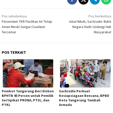
Navigasi
Pos sebelumnya
Pos berikutnya
pos
Perumdam TKR Pastikan Air Tetap
Isbat Nikah, Sachrudin: Bukti
Aman Meski Sungai Cisadane
Negara Hadir Lindungi Hak
Tercemar
Masyarakat
POS TERKAIT
Pemkot Tangerang Beri Diskon
Sachrudin Perkuat
BPHTB 45 Persen untuk Pemilik
Kesiapsiagaan Bencana, BPBD
Sertipikat PRONA, PTSL, dan
Kota Tangerang Tambah
PTKL
Armada