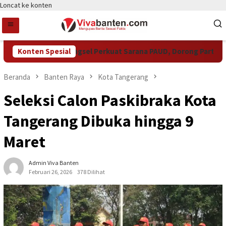
Loncat ke konten
Konten Spesial
Pemkot Tangsel Perkuat Sarana PAUD, Dorong Partisipasi 
Beranda
Banten Raya
Kota Tangerang
Seleksi Calon Paskibraka Kota
Tangerang Dibuka hingga 9
Maret
Admin Viva Banten
Februari 26, 2026
378 Dilihat