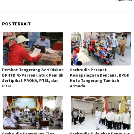
POS TERKAIT
Pemkot Tangerang Beri Diskon
Sachrudin Perkuat
BPHTB 45 Persen untuk Pemilik
Kesiapsiagaan Bencana, BPBD
Sertipikat PRONA, PTSL, dan
Kota Tangerang Tambah
PTKL
Armada
Sachrudin Sampaikan Tiga
Sachrudin Kukuhkan Pengurus