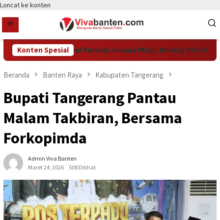
Loncat ke konten
Pemkot Tangsel Perkuat Sarana PAUD, Dorong Partisipasi Se
Konten Spesial
Beranda
Banten Raya
Kabupaten Tangerang
Bupati Tangerang Pantau
Malam Takbiran, Bersama
Forkopimda
Admin Viva Banten
Maret 24, 2026
508 Dilihat