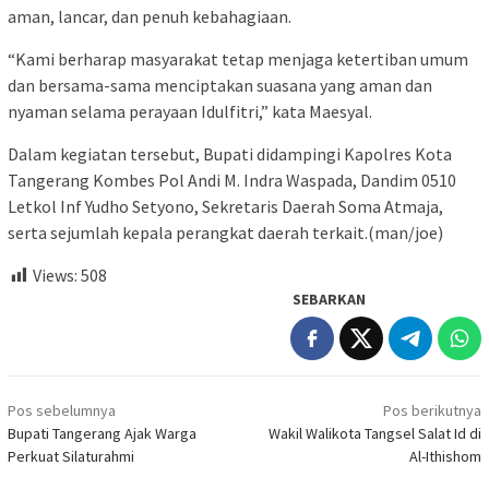
aman, lancar, dan penuh kebahagiaan.
“Kami berharap masyarakat tetap menjaga ketertiban umum
dan bersama-sama menciptakan suasana yang aman dan
nyaman selama perayaan Idulfitri,” kata Maesyal.
Dalam kegiatan tersebut, Bupati didampingi Kapolres Kota
Tangerang Kombes Pol Andi M. Indra Waspada, Dandim 0510
Letkol Inf Yudho Setyono, Sekretaris Daerah Soma Atmaja,
serta sejumlah kepala perangkat daerah terkait.(man/joe)
Views:
508
SEBARKAN
Navigasi
Pos sebelumnya
Pos berikutnya
pos
Bupati Tangerang Ajak Warga
Wakil Walikota Tangsel Salat Id di
Perkuat Silaturahmi
Al-Ithishom