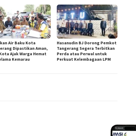
kan Air Baku Kota
Hasanudin BJ Dorong Pemkot
erang Dipastikan Aman,
Tangerang Segera Terbitkan
 Kota Ajak Warga Hemat
Perda atau Perwal untuk
Selama Kemarau
Perkuat Kelembagaan LPM