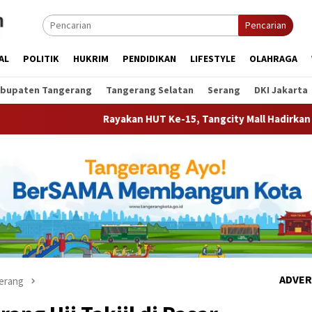
Pencarian
AL
POLITIK
HUKRIM
PENDIDIKAN
LIFESTYLE
OLAHRAGA
bupaten Tangerang
Tangerang Selatan
Serang
DKI Jakarta
Rayakan HUT Ke-15, Tangcity Mall Hadirkan Konser Rony Paruli
ADVER
erang