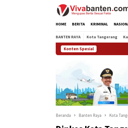
Loncat
ke
konten
HOME
BERITA
KRIMINAL
NASION
BANTEN RAYA
Kota Tangerang
Ka
Konten Spesial
Beranda
Banten Raya
Kota Tang