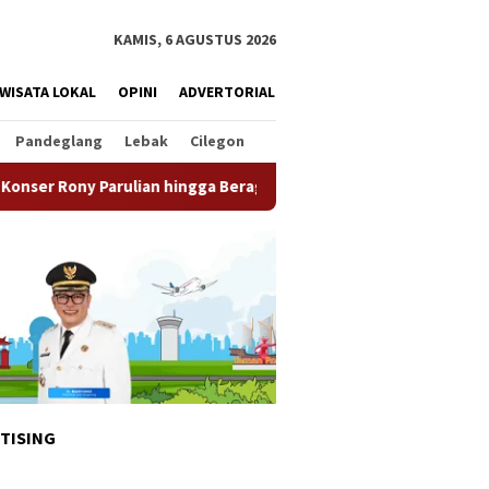
KAMIS, 6 AGUSTUS 2026
WISATA LOKAL
OPINI
ADVERTORIAL
Pandeglang
Lebak
Cilegon
an hingga Beragam Promo Menarik
Sambut HUT RI Ke-81, P
TISING