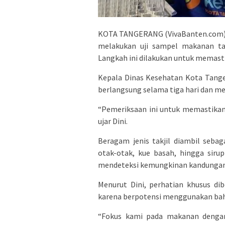
KOTA TANGERANG (VivaBanten.com) 
melakukan uji sampel makanan tak
Langkah ini dilakukan untuk memas
Kepala Dinas Kesehatan Kota Tange
berlangsung selama tiga hari dan me
“Pemeriksaan ini untuk memastika
ujar Dini.
Beragam jenis takjil diambil sebag
otak-otak, kue basah, hingga siru
mendeteksi kemungkinan kandungan 
Menurut Dini, perhatian khusus d
karena berpotensi menggunakan bah
“Fokus kami pada makanan denga