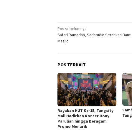
Navigasi
Pos sebelumnya
Safari Ramadan, Sachrudin Serahkan Bant
pos
Masjid
POS TERKAIT
Samb
Rayakan HUT Ke-15, Tangcity
Tang
Mall Hadirkan Konser Rony
Parulian hingga Beragam
Promo Menarik