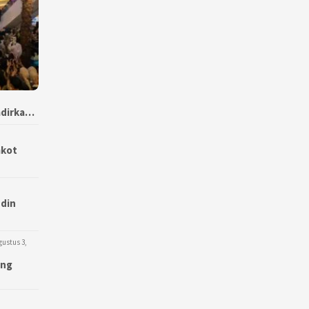
adirka…
mkot
udin
gustus 3,
ang