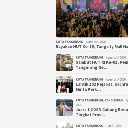
KOTA TANGERANG
Agustus 4, 2026
Rayakan HUT Ke-15, Tangcity Mall H
KOTA TANGERANG
Agustus 3, 2026
Sambut HUT RI Ke-81, Pe
Tangerang Ge…
KOTA TANGERANG
Agustus 3, 2026
Lantik 102 Pejabat, Sachr
Minta Perk…
KOTA TANGERANG
,
PENDIDIKAN
A
2026
Juara 1 O2SN Cabang Ren
Tingkat Provi…
KOTA TANGERANG
Juli 29, 2026