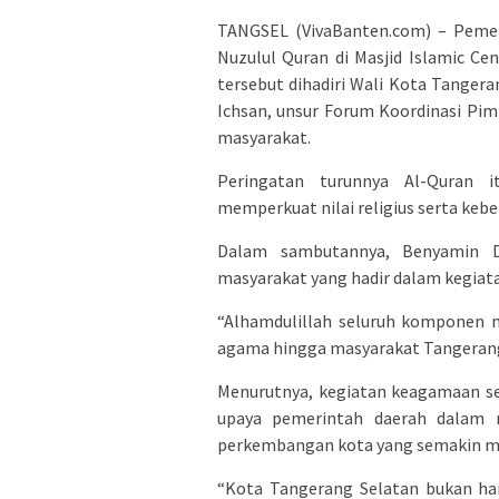
TANGSEL (VivaBanten.com) – Pemer
Nuzulul Quran di Masjid Islamic Cen
tersebut dihadiri Wali Kota Tangera
Ichsan, unsur Forum Koordinasi Pi
masyarakat.
Peringatan turunnya Al-Quran
memperkuat nilai religius serta ke
Dalam sambutannya, Benyamin D
masyarakat yang hadir dalam kegiata
“Alhamdulillah seluruh komponen m
agama hingga masyarakat Tangerang
Menurutnya, kegiatan keagamaan se
upaya pemerintah daerah dalam m
perkembangan kota yang semakin m
“Kota Tangerang Selatan bukan han