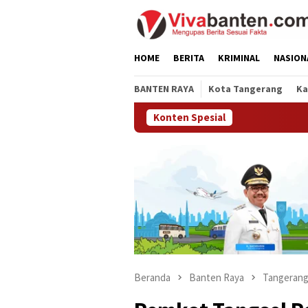
Loncat
ke
konten
HOME
BERITA
KRIMINAL
NASION
BANTEN RAYA
Kota Tangerang
Ka
Konten Spesial
Beranda
Banten Raya
Tangerang