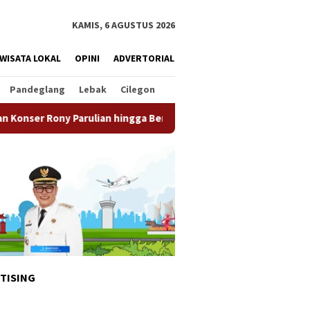
KAMIS, 6 AGUSTUS 2026
WISATA LOKAL
OPINI
ADVERTORIAL
Pandeglang
Lebak
Cilegon
lian hingga Beragam Promo Menarik
Sambut HUT RI Ke-81,
TISING