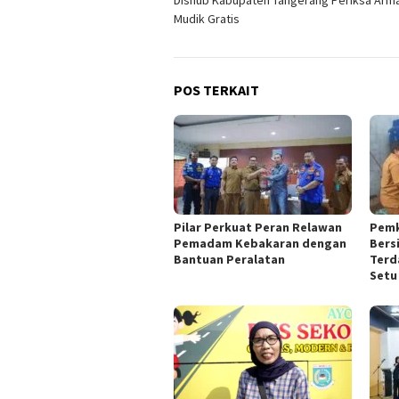
Dishub Kabupaten Tangerang Periksa Arm
pos
Mudik Gratis
POS TERKAIT
Pilar Perkuat Peran Relawan
Pemk
Pemadam Kebakaran dengan
Bers
Bantuan Peralatan
Terd
Setu