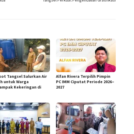
ada
Tangsel Perkuat Pengendalian Gratifikasi
ot Tangsel Salurkan Air
Alfan Rivera Terpilih Pimpin
ih untuk Warga
PC IMM Ciputat Periode 2026–
ampak Kekeringan di
2027