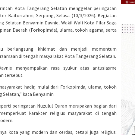
intah Kota Tangerang Selatan menggelar peringatan
ter Baiturrahmi, Serpong, Selasa (10/3/2026). Kegiatan
ng Selatan Benyamin Davnie, Wakil Wali Kota Pilar Saga
mpinan Daerah (Forkopimda), ulama, tokoh agama, serta
 itu berlangsung khidmat dan menjadi momentum
bersamaan di tengah masyarakat Kota Tangerang Selatan.
avnie menyampaikan rasa syukur atas antusiasme
n tersebut.
asyarakat hadir, mulai dari Forkopimda, ulama, tokoh
 Selatan,” kata Benyamin.
perti peringatan Nuzulul Quran merupakan bagian dari
emperkuat karakter religius masyarakat di tengah
odern.
ya kota yang modern dan cerdas, tetapi juga religius.