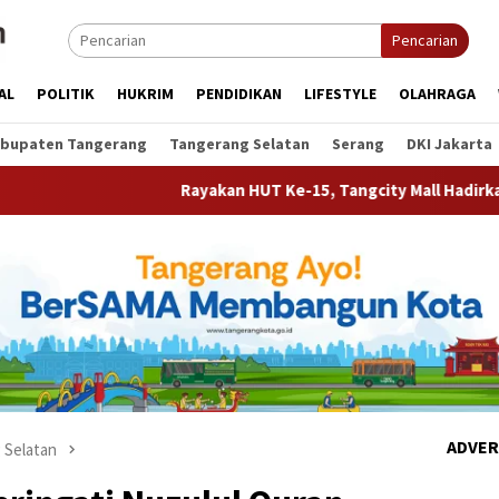
Pencarian
AL
POLITIK
HUKRIM
PENDIDIKAN
LIFESTYLE
OLAHRAGA
bupaten Tangerang
Tangerang Selatan
Serang
DKI Jakarta
Rayakan HUT Ke-15, Tangcity Mall Hadirkan Konser Rony Paru
ADVER
 Selatan