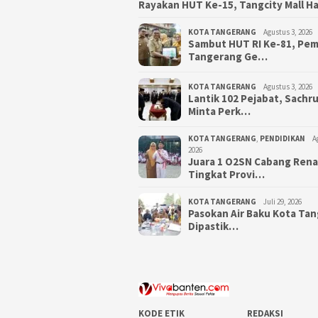
Rayakan HUT Ke-15, Tangcity Mall H
KOTA TANGERANG
Agustus 3, 2026
Sambut HUT RI Ke-81, Pe
Tangerang Ge…
KOTA TANGERANG
Agustus 3, 2026
Lantik 102 Pejabat, Sachr
Minta Perk…
KOTA TANGERANG
,
PENDIDIKAN
A
2026
Juara 1 O2SN Cabang Ren
Tingkat Provi…
KOTA TANGERANG
Juli 29, 2026
Pasokan Air Baku Kota Ta
Dipastik…
KODE ETIK
REDAKSI