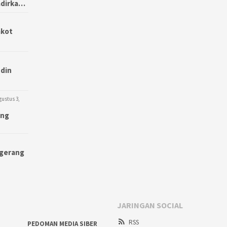
adirka…
mkot
udin
gustus 3,
ang
ngerang
JARINGAN SOCIAL
RSS
PEDOMAN MEDIA SIBER