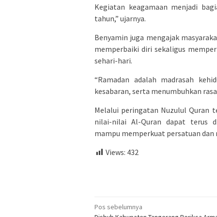
Kegiatan keagamaan menjadi bagia
tahun,” ujarnya.
Benyamin juga mengajak masyarak
memperbaiki diri sekaligus memper
sehari-hari.
“Ramadan adalah madrasah kehid
kesabaran, serta menumbuhkan rasa 
Melalui peringatan Nuzulul Quran 
nilai-nilai Al-Quran dapat terus
mampu memperkuat persatuan dan m
Views:
432
Navigasi
Pos sebelumnya