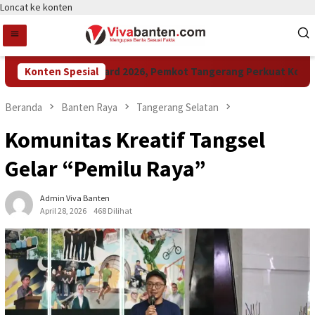
Loncat ke konten
Raih LPM Award 2026, Pemkot Tangerang Perkuat Kolabora
Konten Spesial
Beranda
Banten Raya
Tangerang Selatan
Komunitas Kreatif Tangsel
Gelar “Pemilu Raya”
Admin Viva Banten
April 28, 2026
468 Dilihat