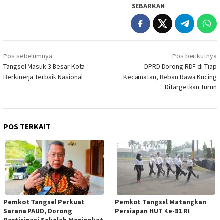
SEBARKAN
Navigasi
Pos sebelumnya
Pos berikutnya
pos
Tangsel Masuk 3 Besar Kota
DPRD Dorong RDF di Tiap
Berkinerja Terbaik Nasional
Kecamatan, Beban Rawa Kucing
Ditargetkan Turun
POS TERKAIT
Pemkot Tangsel Perkuat
Pemkot Tangsel Matangkan
Sarana PAUD, Dorong
Persiapan HUT Ke-81 RI
Partisipasi Sekolah Meningkat