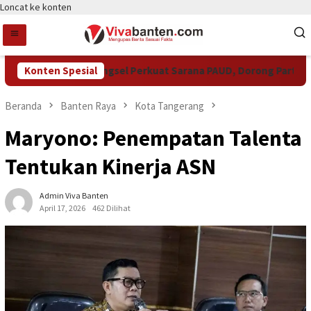
Loncat ke konten
Konten Spesial
Pemkot Tangsel Perkuat Sarana PAUD, Dorong Partisipasi 
Beranda
Banten Raya
Kota Tangerang
Maryono: Penempatan Talenta
Tentukan Kinerja ASN
Admin Viva Banten
April 17, 2026
462 Dilihat