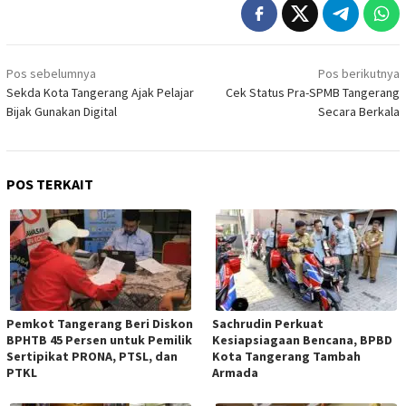
Navigasi
Pos sebelumnya
Pos berikutnya
pos
Sekda Kota Tangerang Ajak Pelajar
Cek Status Pra-SPMB Tangerang
Bijak Gunakan Digital
Secara Berkala
POS TERKAIT
Pemkot Tangerang Beri Diskon
Sachrudin Perkuat
BPHTB 45 Persen untuk Pemilik
Kesiapsiagaan Bencana, BPBD
Sertipikat PRONA, PTSL, dan
Kota Tangerang Tambah
PTKL
Armada