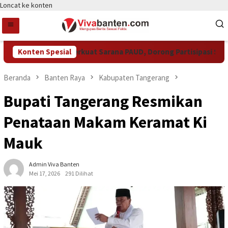
Loncat ke konten
emkot Tangsel Perkuat Sarana PAUD, Dorong Partisipasi Sekolah
Konten Spesial
Beranda
Banten Raya
Kabupaten Tangerang
Bupati Tangerang Resmikan
Penataan Makam Keramat Ki
Mauk
Admin Viva Banten
Mei 17, 2026
291 Dilihat