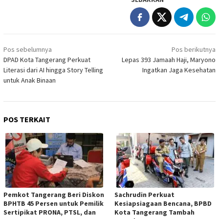
Navigasi
Pos sebelumnya
Pos berikutnya
pos
DPAD Kota Tangerang Perkuat
Lepas 393 Jamaah Haji, Maryono
Literasi dari AI hingga Story Telling
Ingatkan Jaga Kesehatan
untuk Anak Binaan
POS TERKAIT
Pemkot Tangerang Beri Diskon
Sachrudin Perkuat
BPHTB 45 Persen untuk Pemilik
Kesiapsiagaan Bencana, BPBD
Sertipikat PRONA, PTSL, dan
Kota Tangerang Tambah