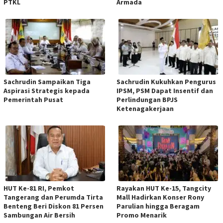
PTKL
Armada
Sachrudin Sampaikan Tiga
Sachrudin Kukuhkan Pengurus
Aspirasi Strategis kepada
IPSM, PSM Dapat Insentif dan
Pemerintah Pusat
Perlindungan BPJS
Ketenagakerjaan
HUT Ke-81 RI, Pemkot
Rayakan HUT Ke-15, Tangcity
Tangerang dan Perumda Tirta
Mall Hadirkan Konser Rony
Benteng Beri Diskon 81 Persen
Parulian hingga Beragam
Sambungan Air Bersih
Promo Menarik