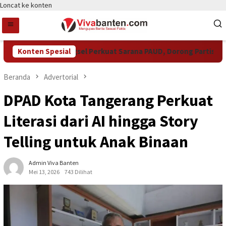
Loncat ke konten
Pemkot Tangsel Perkuat Sarana PAUD, Dorong Partisipasi Seko
Konten Spesial
Beranda
Advertorial
DPAD Kota Tangerang Perkuat
Literasi dari AI hingga Story
Telling untuk Anak Binaan
Admin Viva Banten
Mei 13, 2026
743 Dilihat