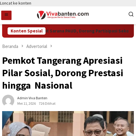
Loncat ke konten
angsel Perkuat Sarana PAUD, Dorong Partisipasi Sekolah Mening
Konten Spesial
Beranda
Advertorial
Pemkot Tangerang Apresiasi
Pilar Sosial, Dorong Prestasi
hingga Nasional
Admin Viva Banten
Mei 11, 2026
726 Dilihat