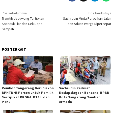
Navigasi
Pos sebelumnya
Pos berikutnya
pos
Tramtib Jatiuwung Tertibkan
Sachrudin Minta Perbaikan Jalan
Spanduk Liar dan Cek Depo
dan Aduan Warga Dipercepat
Sampah
POS TERKAIT
Pemkot Tangerang Beri Diskon
Sachrudin Perkuat
BPHTB 45 Persen untuk Pemilik
Kesiapsiagaan Bencana, BPBD
Sertipikat PRONA, PTSL, dan
Kota Tangerang Tambah
PTKL
Armada