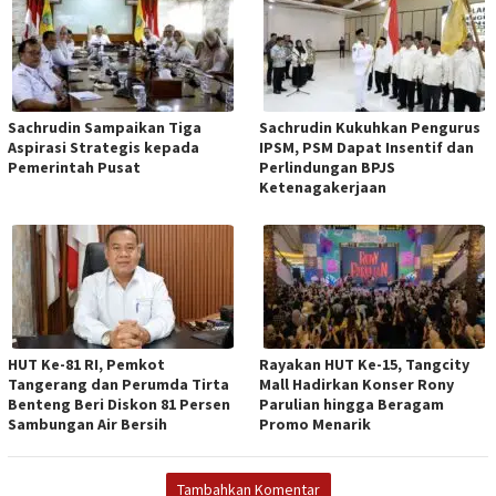
Sachrudin Sampaikan Tiga
Sachrudin Kukuhkan Pengurus
Aspirasi Strategis kepada
IPSM, PSM Dapat Insentif dan
Pemerintah Pusat
Perlindungan BPJS
Ketenagakerjaan
HUT Ke-81 RI, Pemkot
Rayakan HUT Ke-15, Tangcity
Tangerang dan Perumda Tirta
Mall Hadirkan Konser Rony
Benteng Beri Diskon 81 Persen
Parulian hingga Beragam
Sambungan Air Bersih
Promo Menarik
Tambahkan Komentar