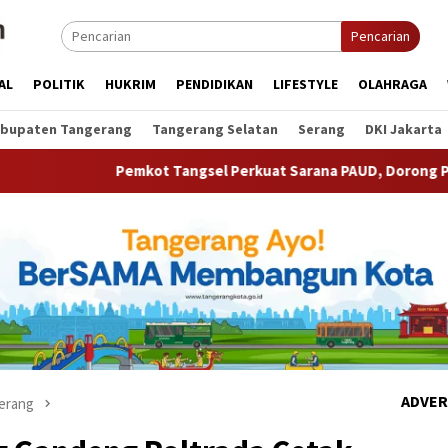
Pencarian
AL
POLITIK
HUKRIM
PENDIDIKAN
LIFESTYLE
OLAHRAGA
bupaten Tangerang
Tangerang Selatan
Serang
DKI Jakarta
kot Tangsel Perkuat Sarana PAUD, Dorong Partisipasi Sekolah 
ADVER
erang