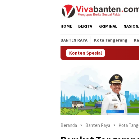
Loncat
ke
konten
HOME
BERITA
KRIMINAL
NASION
BANTEN RAYA
Kota Tangerang
Ka
Konten Spesial
Pem
Beranda
Banten Raya
Kota Tang