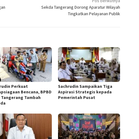
Pos berikutnya
gan
Sekda Tangerang Dorong Aparatur Wilayah
Tingkatkan Pelayanan Publik
rudin Perkuat
Sachrudin Sampaikan Tiga
apsiagaan Bencana, BPBD
Aspirasi Strategis kepada
 Tangerang Tambah
Pemerintah Pusat
ada