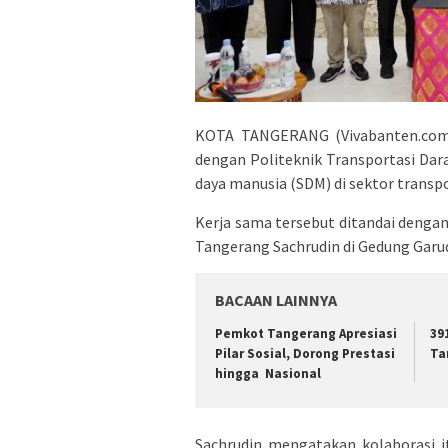
KOTA TANGERANG (Vivabanten.com)
dengan Politeknik Transportasi D
daya manusia (SDM) di sektor transpo
Kerja sama tersebut ditandai denga
Tangerang Sachrudin di Gedung Garud
BACAAN LAINNYA
Pemkot Tangerang Apresiasi
39
Pilar Sosial, Dorong Prestasi
Ta
hingga Nasional
Sachrudin mengatakan kolaborasi 