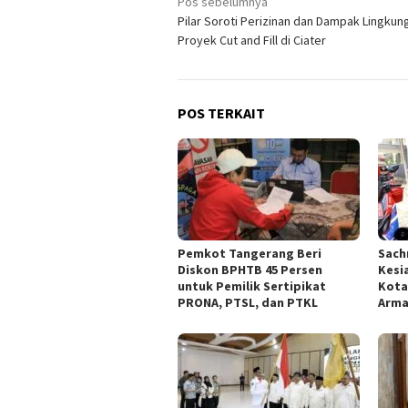
Navigasi
Pos sebelumnya
Pilar Soroti Perizinan dan Dampak Lingkun
pos
Proyek Cut and Fill di Ciater
POS TERKAIT
Pemkot Tangerang Beri
Sach
Diskon BPHTB 45 Persen
Kesi
untuk Pemilik Sertipikat
Kota
PRONA, PTSL, dan PTKL
Arm