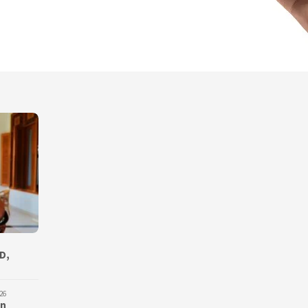
D,
26
an