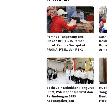
Pemkot Tangerang Beri
Sach
Diskon BPHTB 45 Persen
Kesi
untuk Pemilik Sertipikat
Kota
PRONA, PTSL, dan PTKL
Arm
Sachrudin Kukuhkan Pengurus
HUT 
IPSM, PSM Dapat Insentif dan
Tang
Perlindungan BPJS
Bent
Ketenagakerjaan
Pers