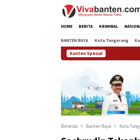
Loncat
ke
konten
HOME
BERITA
KRIMINAL
NASION
BANTEN RAYA
Kota Tangerang
Ka
Konten Spesial
Beranda
Banten Raya
Kota Tang