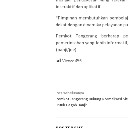
interaktif dan aplikatif.
“Pimpinan membutuhkan pembelajar
dekat dengan dinamika pelayanan publ
Pemkot Tangerang berharap pe
pemerintahan yang lebih informatif
(panji/joe)
Views:
456
Navigasi
Pos sebelumnya
Pemkot Tangerang Dukung Normalisasi Sit
pos
untuk Cegah Banjir
POS TERKAIT