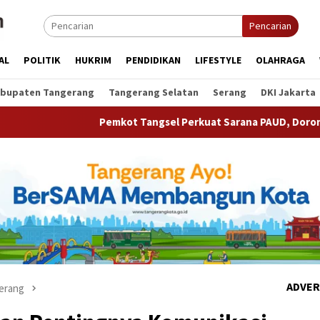
Pencarian
AL
POLITIK
HUKRIM
PENDIDIKAN
LIFESTYLE
OLAHRAGA
bupaten Tangerang
Tangerang Selatan
Serang
DKI Jakarta
Pemkot Tangsel Perkuat Sarana PAUD, Dorong Partisipasi Seko
ADVER
erang