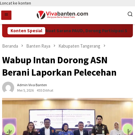
Loncat ke konten
kot Tangsel Perkuat Sarana PAUD, Dorong Partisipasi Sekolah M
Konten Spesial
Beranda
Banten Raya
Kabupaten Tangerang
Wabup Intan Dorong ASN
Berani Laporkan Pelecehan
Admin Viva Banten
Mei 5, 2026
455 Dilihat