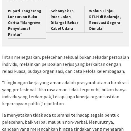
Bupati Tangerang
Sebanyak 15
Wabup Tinjau
Luncurkan Buku
Ruas Jalan
RTLH di Balaraja,
Cerita “Mangrove
Ditarget Bebas
Renovasi Segera
Penyelamat
Kabel Udara
Dimulai
Pantai”
Intan menegaskan, pelecehan seksual bukan sekadar persoalan
individu, melainkan persoalan serius yang berkaitan dengan
relasi kuasa, budaya organisasi, dan tata kelola kelembagaan.
“Lingkungan kerja yang aman adalah prasyarat utama birokrasi
yang profesional. Jika rasa aman tidak terpenuhi, bukan hanya
individu yang terdampak, tetapi juga kinerja organisasi dan
kepercayaan publik,” ujar Intan.
Ia menyatakan tidak ada toleransi terhadap segala bentuk
pelecehan, baik verbal maupun non-verbal. Menurutnya,
candaan yang merendahkan hingga tindakan yang mengarah