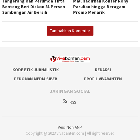
Tangerang dan Perumda Tirta
Mall Hadirkan Konser Rony
Benteng Beri Diskon 81 Persen
Parulian hingga Beragam
Sambungan Air Bersih
Promo Menarik
Tambahkan Komentar
KODE ETIK JURNALISTIK
REDAKSI
PEDOMAN MEDIA SIBER
PROFIL VIVABANTEN
JARINGAN SOCIAL
RSS
Versi Non AMP
Copyright @ 2023 vivabanten.com | All right reserved