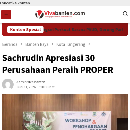
Loncat ke konten
Konten Spesial
Pemkot Tangsel Perkuat Sarana PAUD, Dorong Partisipasi 
Beranda
Banten Raya
Kota Tangerang
Sachrudin Apresiasi 30
Perusahaan Peraih PROPER
Admin Viva Banten
Juni 11, 2026
598 Dilihat