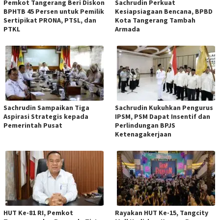
Pemkot Tangerang Beri Diskon
Sachrudin Perkuat
BPHTB 45 Persen untuk Pemilik
Kesiapsiagaan Bencana, BPBD
Sertipikat PRONA, PTSL, dan
Kota Tangerang Tambah
PTKL
Armada
Sachrudin Sampaikan Tiga
Sachrudin Kukuhkan Pengurus
Aspirasi Strategis kepada
IPSM, PSM Dapat Insentif dan
Pemerintah Pusat
Perlindungan BPJS
Ketenagakerjaan
HUT Ke-81 RI, Pemkot
Rayakan HUT Ke-15, Tangcity