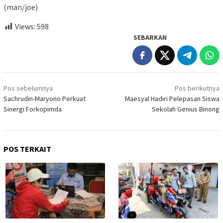
(man/joe)
Views:
598
SEBARKAN
Navigasi
Pos sebelumnya
Pos berikutnya
pos
Sachrudin-Maryono Perkuat
Maesyal Hadiri Pelepasan Siswa
Sinergi Forkopimda
Sekolah Genius Binong
POS TERKAIT