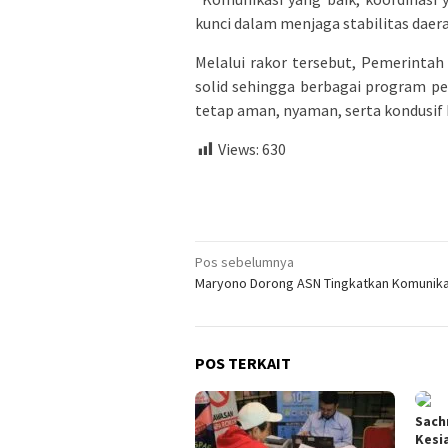
kunci dalam menjaga stabilitas daera
Melalui rakor tersebut, Pemerinta
solid sehingga berbagai program p
tetap aman, nyaman, serta kondusif 
Views:
630
Navigasi
Pos sebelumnya
Maryono Dorong ASN Tingkatkan Komunikas
pos
POS TERKAIT
Sach
Kesi