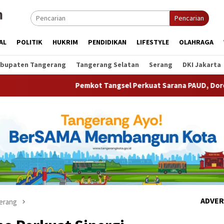
Pencarian
AL
POLITIK
HUKRIM
PENDIDIKAN
LIFESTYLE
OLAHRAGA
bupaten Tangerang
Tangerang Selatan
Serang
DKI Jakarta
Pemkot Tangsel Perkuat Sarana PAUD, Dorong Partisipasi Sek
ADVER
erang