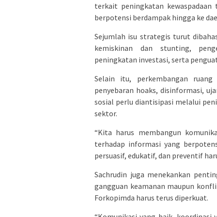
terkait peningkatan kewaspadaan 
berpotensi berdampak hingga ke dae
Sejumlah isu strategis turut diba
kemiskinan dan stunting, penge
peningkatan investasi, serta pengua
Selain itu, perkembangan ruang d
penyebaran hoaks, disinformasi, uj
sosial perlu diantisipasi melalui pen
sektor.
“Kita harus membangun komunika
terhadap informasi yang berpoten
persuasif, edukatif, dan preventif ha
Sachrudin juga menekankan penting
gangguan keamanan maupun konflik s
Forkopimda harus terus diperkuat.
“Komunikasi yang baik, koordinasi 