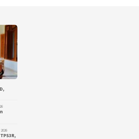
D,
26
an
 2026
 TPS3R,