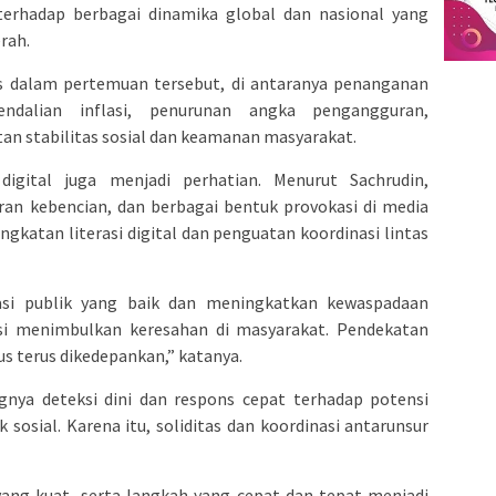
terhadap berbagai dinamika global dan nasional yang
rah.
has dalam pertemuan tersebut, di antaranya penanganan
ndalian inflasi, penurunan angka pengangguran,
tan stabilitas sosial dan keamanan masyarakat.
igital juga menjadi perhatian. Menurut Sachrudin,
aran kebencian, dan berbagai bentuk provokasi di media
ingkatan literasi digital dan penguatan koordinasi lintas
si publik yang baik dan meningkatkan kewaspadaan
si menimbulkan keresahan di masyarakat. Pendekatan
rus terus dikedepankan,” katanya.
nya deteksi dini dan respons cepat terhadap potensi
osial. Karena itu, soliditas dan koordinasi antarunsur
yang kuat, serta langkah yang cepat dan tepat menjadi