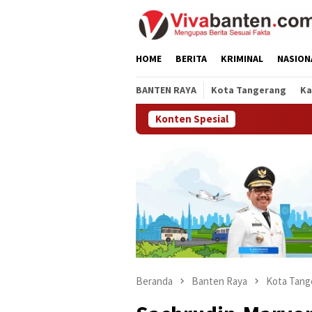
Loncat
ke
konten
HOME
BERITA
KRIMINAL
NASION
BANTEN RAYA
Kota Tangerang
Ka
Konten Spesial
Beranda
Banten Raya
Kota Tang