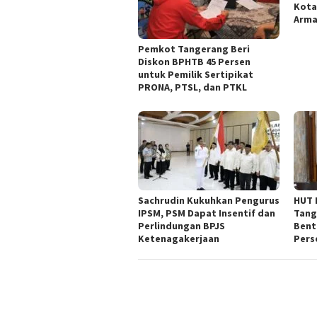
Kota
Arm
Pemkot Tangerang Beri
Diskon BPHTB 45 Persen
untuk Pemilik Sertipikat
PRONA, PTSL, dan PTKL
Sachrudin Kukuhkan Pengurus
HUT 
IPSM, PSM Dapat Insentif dan
Tang
Perlindungan BPJS
Bent
Ketenagakerjaan
Pers