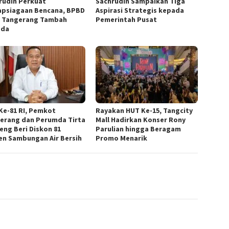
rudin Perkuat
Sachrudin Sampaikan Tiga
apsiagaan Bencana, BPBD
Aspirasi Strategis kepada
 Tangerang Tambah
Pemerintah Pusat
ada
Ke-81 RI, Pemkot
Rayakan HUT Ke-15, Tangcity
erang dan Perumda Tirta
Mall Hadirkan Konser Rony
eng Beri Diskon 81
Parulian hingga Beragam
en Sambungan Air Bersih
Promo Menarik