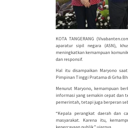
KOTA TANGERANG (Vivabanten.com
aparatur sipil negara (ASN), kh
meningkatkan kemampuan komunikasi
dan responsif.
Hal itu disampaikan Maryono saat
Pimpinan Tinggi Pratama di Grha Bha
Menurut Maryono, kemampuan berko
informasi yang semakin cepat dan 
pemerintah, tetapi juga berperan s
“Kepala perangkat daerah dan c
masyarakat. Karena itu, kemam
kepercayaan publik,” ujarnya.