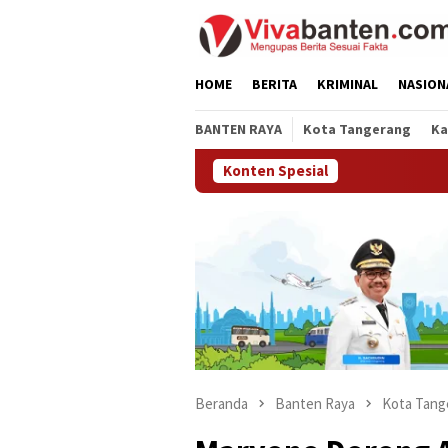
Loncat
ke
konten
HOME
BERITA
KRIMINAL
NASION
BANTEN RAYA
Kota Tangerang
Ka
Konten Spesial
Beranda
Banten Raya
Kota Tang