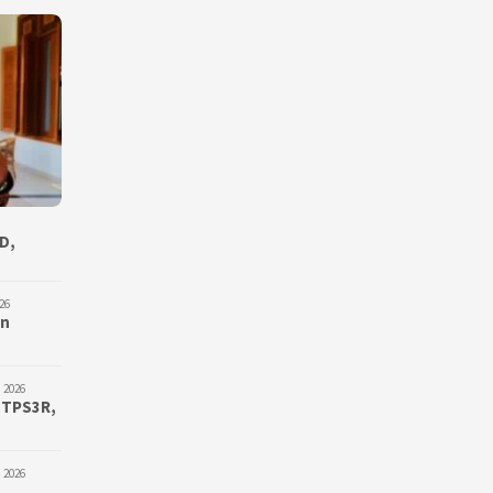
D,
26
an
 2026
 TPS3R,
 2026