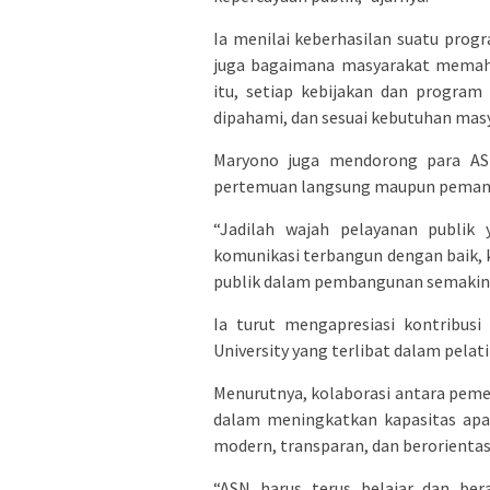
Ia menilai keberhasilan suatu prog
juga bagaimana masyarakat memah
itu, setiap kebijakan dan progra
dipahami, dan sesuai kebutuhan mas
Maryono juga mendorong para AS
pertemuan langsung maupun pemanfa
“Jadilah wajah pelayanan publik y
komunikasi terbangun dengan baik, 
publik dalam pembangunan semakin k
Ia turut mengapresiasi kontribusi
University yang terlibat dalam pelat
Menurutnya, kolaborasi antara peme
dalam meningkatkan kapasitas apar
modern, transparan, dan berorientas
“ASN harus terus belajar dan be