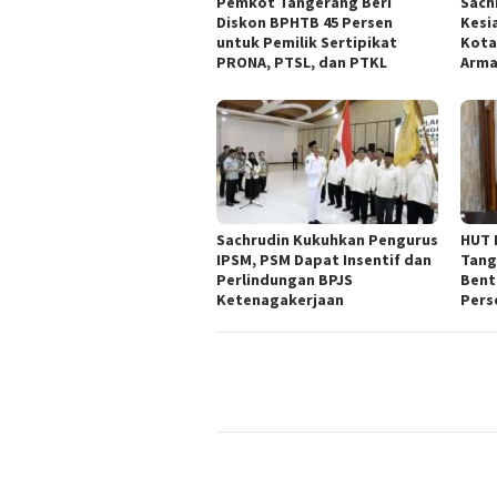
Pemkot Tangerang Beri
Sach
Diskon BPHTB 45 Persen
Kesi
untuk Pemilik Sertipikat
Kota
PRONA, PTSL, dan PTKL
Arm
Sachrudin Kukuhkan Pengurus
HUT 
IPSM, PSM Dapat Insentif dan
Tang
Perlindungan BPJS
Bent
Ketenagakerjaan
Pers