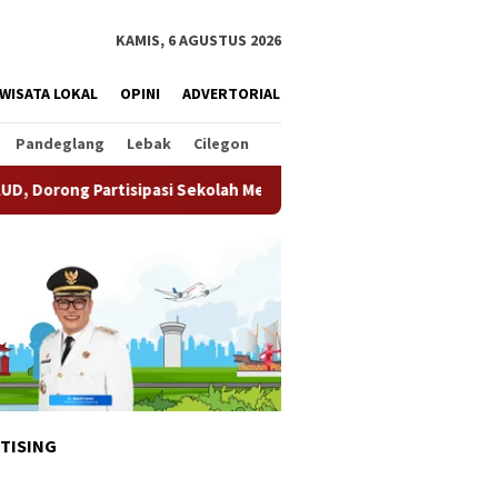
KAMIS, 6 AGUSTUS 2026
WISATA LOKAL
OPINI
ADVERTORIAL
Pandeglang
Lebak
Cilegon
sipasi Sekolah Meningkat
Pemkot Tangsel Matangkan Per
TISING