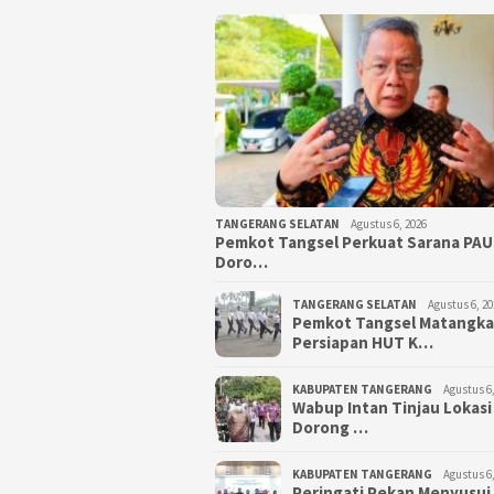
TANGERANG SELATAN
Agustus 6, 2026
Pemkot Tangsel Perkuat Sarana PAU
Doro…
TANGERANG SELATAN
Agustus 6, 20
Pemkot Tangsel Matangk
Persiapan HUT K…
KABUPATEN TANGERANG
Agustus 6,
Wabup Intan Tinjau Lokasi
Dorong …
KABUPATEN TANGERANG
Agustus 6,
Peringati Pekan Menyusui