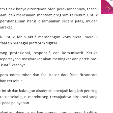
ram tidak hanya ditentukan oleh pelaksanaannya, tetapi
ami dan merasakan manfaat program tersebut. Untuk
m pembangunan harus disampaikan secara jelas, mudah
yarakat.
N untuk lebih aktif membangun komunikasi melalui
atan berbagai platform digital.
ang profesional, responsif, dan komunikatif. Ketika
kepercayaan masyarakat akan meningkat dan partisipasi
uat,” katanya.
 para narasumber dan fasilitator dari Bina Nusantara
ihan tersebut.
rintah dan kalangan akademisi menjadi langkah penting
atur sekaligus mendorong terwujudnya birokrasi yang
i pada pelayanan.
radaptasi dengan perkembangan zaman agar kualitas