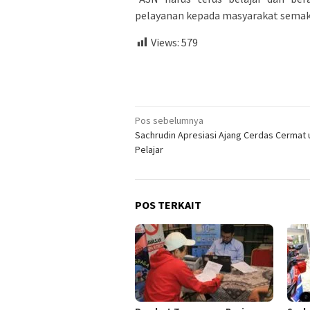
pelayanan kepada masyarakat semaki
Views:
579
Navigasi
Pos sebelumnya
Sachrudin Apresiasi Ajang Cerdas Cermat 
pos
Pelajar
POS TERKAIT