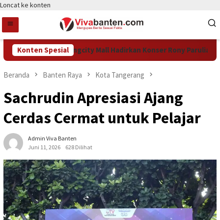
Loncat ke konten
n HUT Ke-15, Tangcity Mall Hadirkan Konser Rony Parulian hing
Konten Spesial
Beranda
Banten Raya
Kota Tangerang
Sachrudin Apresiasi Ajang
Cerdas Cermat untuk Pelajar
Admin Viva Banten
Juni 11, 2026
628 Dilihat