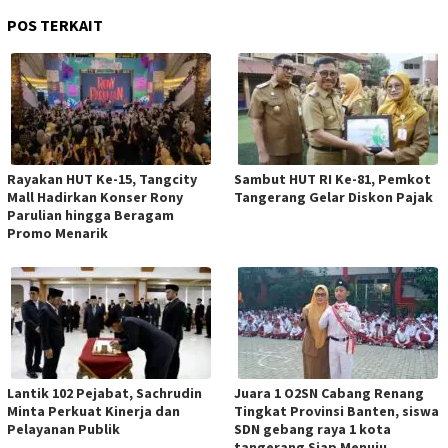
POS TERKAIT
Rayakan HUT Ke-15, Tangcity
Sambut HUT RI Ke-81, Pemkot
Mall Hadirkan Konser Rony
Tangerang Gelar Diskon Pajak
Parulian hingga Beragam
Promo Menarik
Lantik 102 Pejabat, Sachrudin
Juara 1 O2SN Cabang Renang
Minta Perkuat Kinerja dan
Tingkat Provinsi Banten, siswa
Pelayanan Publik
SDN gebang raya 1 kota
tangerang Siap Menuju