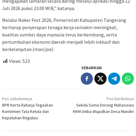
mengajukan lamaran secara daring melalui aplikasi hingga 12
Juli 2026 pukul 23.00 WIB,” katanya.
Melalui Naker Fest 2026, Pemerintah Kabupaten Tangerang
berharap penyerapan tenaga kerja semakin meningkat,
kualitas sumber daya manusia terus berkembang, serta
pertumbuhan ekonomi daerah menjadi lebih inklusif dan
berkelanjutan.(man/joe)
Views:
523
SEBARKAN
Navigasi
Pos sebelumnya
Pos berikutnya
pos
BPR Kerta Raharja Tegaskan
Sekda Soma Dorong Mahasiswa
Komitmen Tata Kelola dan
KKM Uniba Wujudkan Desa Mandiri
Kepatuhan Regulasi