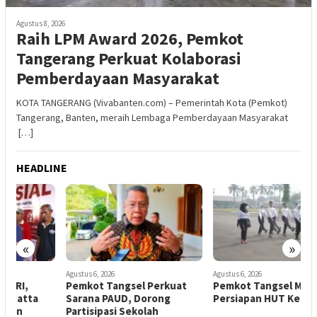
Agustus 8, 2026
Raih LPM Award 2026, Pemkot
Tangerang Perkuat Kolaborasi
Pemberdayaan Masyarakat
KOTA TANGERANG (Vivabanten.com) – Pemerintah Kota (Pemkot)
Tangerang, Banten, meraih Lembaga Pemberdayaan Masyarakat
[…]
HEADLINE
«
»
Agustus 6, 2026
Agustus 6, 2026
A
Pemkot Tangsel Perkuat
Pemkot Tangsel Matangkan
W
Sarana PAUD, Dorong
Persiapan HUT Ke-81 RI
Partisipasi Sekolah