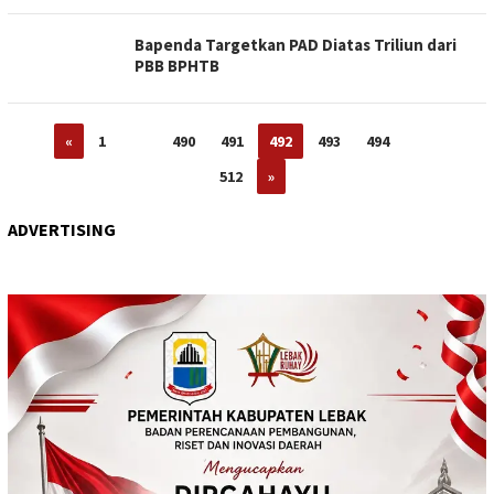
Bapenda Targetkan PAD Diatas Triliun dari
PBB BPHTB
«
1
…
490
491
492
493
494
…
512
»
ADVERTISING