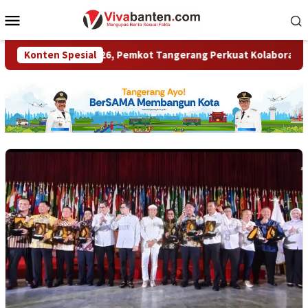
Loncat
Menu
ke
Mobile
konten
 Award 2026, Pemkot Tangerang Perkuat Kolaborasi Pemberdaya
Konten Spesial