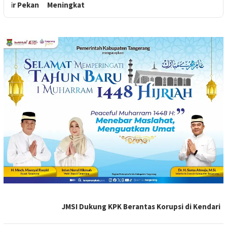
an
Meningkat
B
VIVA
JMSI Dukung KPK Berantas Korupsi di Kendari
BANTEN